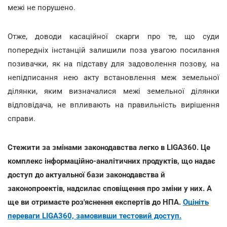
межі не порушено.
Отже, доводи касаційної скарги про те, що суди
попередніх інстанцій залишили поза увагою посилання
позивачки, як на підставу для задоволення позову, на
непідписання нею акту встановлення меж земельної
ділянки, яким визначалися межі земельної ділянки
відповідача, не впливають на правильність вирішення
справи.
Стежити за змінами законодавства легко в LIGA360. Це
комплекс інформаційно-аналітичних продуктів, що надає
доступ до актуальної бази законодавства й
законопроектів, надсилає сповіщення про зміни у них. А
ще ви отримаєте роз'яснення експертів до НПА.
Оцініть
переваги LIGA360, замовивши тестовий доступ.