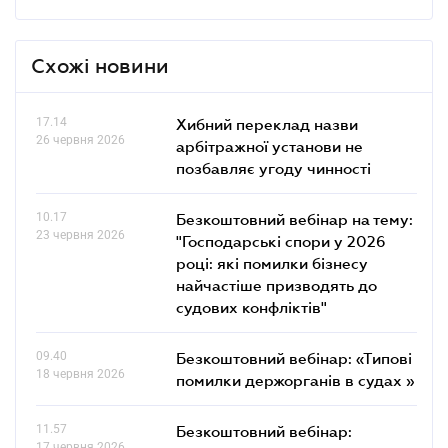
Схожі новини
17.14
Хибний переклад назви
26 червня 2026
арбітражної установи не
позбавляє угоду чинності
10.17
Безкоштовний вебінар на тему:
23 червня 2026
"Господарські спори у 2026
році: які помилки бізнесу
найчастіше призводять до
судових конфліктів"
09.40
Безкоштовний вебінар: «Типові
18 червня 2026
помилки держорганів в судах »
11.57
Безкоштовний вебінар:
17 червня 2026