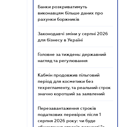
Банки розкриватимуть
виконавцям більше даних про
рахунки боржників
Законодавчі зміни у серпні 2026
для бізнесу в Україні
Головне за тиждень: державний
нагляд та регулювання
Кабмін продовжив пільговий
період для косметики без
техрегламенту, та реальний строк
значно коротший за заявлений
Перезавантаження строків
податкових перевірок після 1
серпня 2026 року: чи буде
обчислення строків давності "з