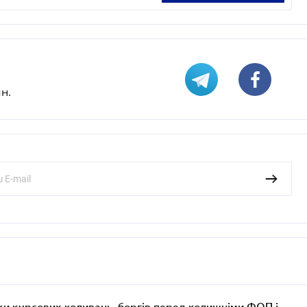
н.
ки курсових коливань, боргів перед колишніми ФОП і