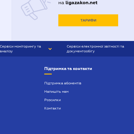
ligazakon.net
на
ТАРИФИ
Сервіси моніторингу та
Сервіси електронної звітності та
аналізу
документообігу
CONTR AGENT
Liga:REPORT
Підтримка та контакти
SMS-МАЯК
VERDICTUM
Підтримка абонентів
Напишіть нам
SEMANTRUM
Розсилки
SMS-МАЯК ІПОТЕКА
Контакти