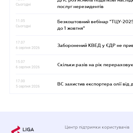
Сьогодні
послуг нерезидентів
11.05
Безкоштовний вебінар "ТЦУ-2025: 
Сьогодні
до 1 жовтня"
17.07
Заборонений КВЕД у ЄДР не прив
6 серпня 2026
15.07
Скільки разів на рік перерахову
6 серпня 2026
17.00
ВС захистив експортера олії від
5 серпня 2026
Центр підтримки користувачів