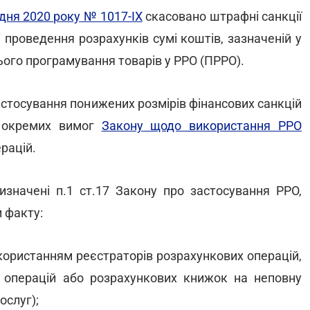
удня 2020 року № 1017-ІХ
скасовано штрафні санкції
і проведення розрахунків сумі коштів, зазначеній у
нього програмування товарів у РРО (ПРРО).
застосування понижених розмірів фінансових санкцій
я окремих вимог
Закону щодо використання РРО
рацій.
визначені п.1 ст.17 Закону про застосування РРО,
и факту:
користанням реєстраторів розрахункових операцій,
х операцій або розрахункових книжок на неповну
ослуг);