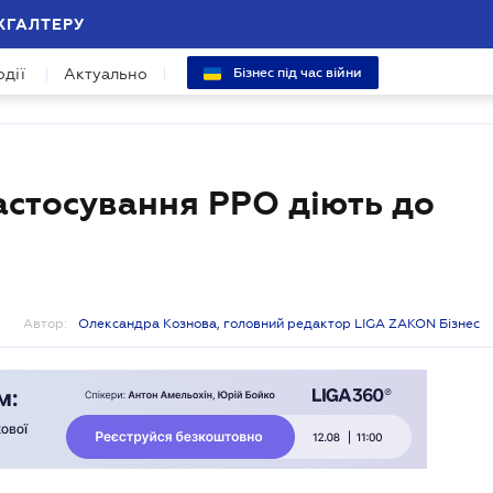
ХГАЛТЕРУ
одії
Актуально
Бізнес під час війни
астосування РРО діють до
Автор:
Олександра Кознова, головний редактор LIGA ZAKON Бізнес