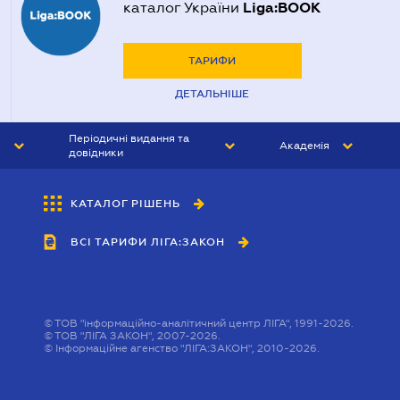
Liga:BOOK
каталог України
ТАРИФИ
ДЕТАЛЬНІШЕ
Періодичні видання та
Академія
довідники
ЮРИСТ&ЗАКОН
АКАДЕМІЯ ЛІГА:ЗАКОН
КАТАЛОГ РІШЕНЬ
БУХГАЛТЕР&ЗАКОН
ВСІ ТАРИФИ ЛІГА:ЗАКОН
ВІСНИК МСФЗ
ІНТЕРБУХ
ОСОБИСТИЙ ЕКСПЕРТ
©
ТОВ "інформаційно-аналітичний центр ЛІГА", 1991-2026.
©
ТОВ "ЛІГА ЗАКОН", 2007-2026.
©
Інформаційне агенство "ЛІГА:ЗАКОН", 2010-2026.