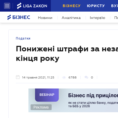
БІЗНЕСУ
ЮРИСТУ
БУ
БІЗНЕС
Новини
Аналітика
Інтерв'ю
П
Податки
Понижені штрафи за нез
кінця року
14 травня 2021, 11:25
6788
0
Реклама