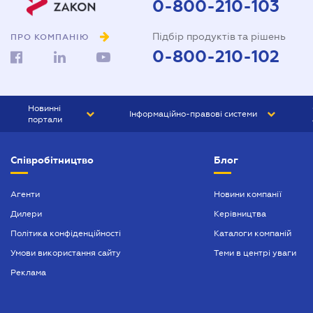
0-800-210-103
Підбір продуктів та рішень
ПРО КОМПАНІЮ
0-800-210-102
Новинні
Інформаційно-правові системи
портали
ЮРЛІГА
Право України
Співробітництво
Блог
БІЗНЕС
ГРАНД
БУХГАЛТЕР.ua
ПРАЙМ
Агенти
Новини компанії
Дилери
Керівництва
БУХГАЛТЕР ПРОФ
Політика конфіденційності
Каталоги компаній
ЮРИСТ ПРОФ
Умови використання сайту
Теми в центрі уваги
ЮРИСТ
Реклама
ПІДПРИЄМЕЦЬ