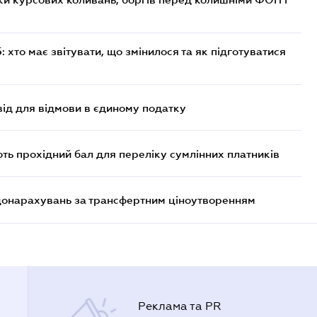
хто має звітувати, що змінилося та як підготуватися
ід для відмови в єдиному податку
ють прохідний бал для переліку сумлінних платників
 донарахувань за трансфертним ціноутворенням
Реклама та PR