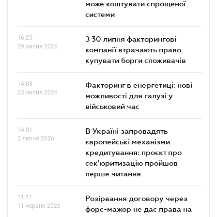
може коштувати спрощеної
системи
16.25
З 30 липня факторингові
29 липня 2026
компанії втрачають право
купувати борги споживачів
14.03
Факторинг в енергетиці: нові
23 липня 2026
можливості для галузі у
військовий час
14.01
В Україні запровадять
2 липня 2026
європейські механізми
кредитування: проєкт про
сек'юритизацію пройшов
перше читання
11.11
Розірвання договору через
11 червня 2026
форс-мажор не дає права на