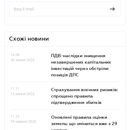
Схожі новини
14.08
ПДВ-наслідки знищення
30 липня 2026
незавершених капітальних
інвестицій через обстріли:
позиція ДПС
11.11
Страхування воєнних ризиків:
13 липня 2026
спрощено правила
підтвердження збитків
11.33
Оновлені правила оцінки
29 червня 2026
земель: що зміниться вже з 29
червня