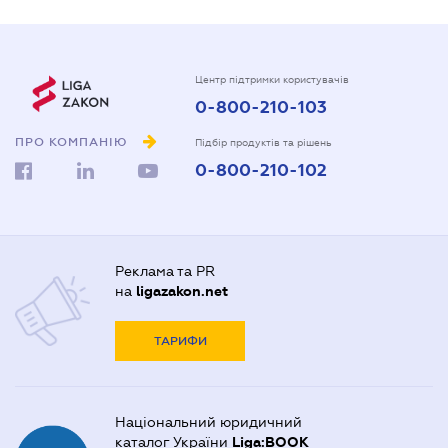
Центр підтримки користувачів
0-800-210-103
ПРО КОМПАНІЮ
Підбір продуктів та рішень
0-800-210-102
Реклама та PR
на
ligazakon.net
ТАРИФИ
Національний юридичний
каталог України
Liga:BOOK