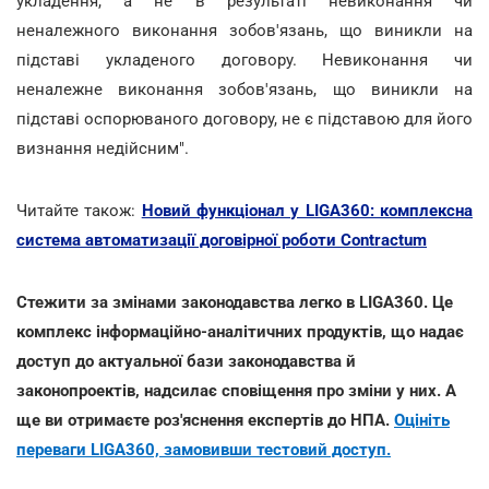
укладення, а не в результаті невиконання чи
неналежного виконання зобов'язань, що виникли на
підставі укладеного договору. Невиконання чи
неналежне виконання зобов'язань, що виникли на
підставі оспорюваного договору, не є підставою для його
визнання недійсним".
Читайте також:
Новий функціонал у LIGA360: комплексна
система автоматизації договірної роботи Contractum
Стежити за змінами законодавства легко в LIGA360. Це
комплекс інформаційно-аналітичних продуктів, що надає
доступ до актуальної бази законодавства й
законопроектів, надсилає сповіщення про зміни у них. А
ще ви отримаєте роз'яснення експертів до НПА.
Оцініть
переваги LIGA360, замовивши тестовий доступ.