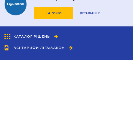
ТАРИФИ
ДЕТАЛЬНІШЕ
КАТАЛОГ РІШЕНЬ
ВСІ ТАРИФИ ЛІГА:ЗАКОН
Співробітництво
Агенти
Дилери
Політика конфіденційності
Умови використання сайту
Реклама
Блог
Новини компанії