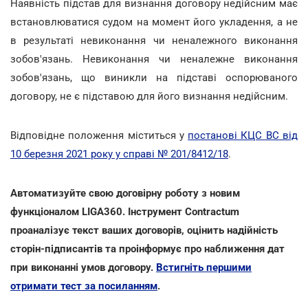
Наявність підстав для визнання договору недійсним має
встановлюватися судом на момент його укладення, а не
в результаті невиконання чи неналежного виконання
зобов'язань. Невиконання чи неналежне виконання
зобов'язань, що виникли на підставі оспорюваного
договору, не є підставою для його визнання недійсним.
Відповідне положення міститься у
постанові КЦС ВС від
10 березня 2021 року у справі № 201/8412/18
.
Автоматизуйте свою договірну роботу з новим
функціоналом LIGA360. Інструмент Contractum
проаналізує текст ваших договорів, оцінить надійність
сторін-підписантів та проінформує про наближення дат
при виконанні умов договору.
Встигніть першими
отримати тест за посиланням
.