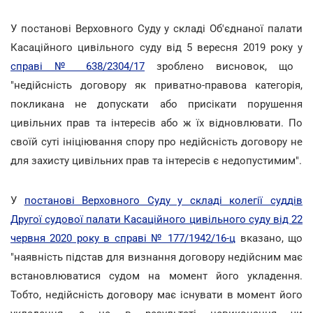
У постанові Верховного Суду у складі Об'єднаної палати
Касаційного цивільного суду від 5 вересня 2019 року у
справі № 638/2304/17
зроблено висновок, що
"недійсність договору як приватно-правова категорія,
покликана не допускати або присікати порушення
цивільних прав та інтересів або ж їх відновлювати. По
своїй суті ініціювання спору про недійсність договору не
для захисту цивільних прав та інтересів є недопустимим".
У
постанові Верховного Суду у складі колегії суддів
Другої судової палати Касаційного цивільного суду від 22
червня 2020 року в справі № 177/1942/16-ц
вказано, що
"наявність підстав для визнання договору недійсним має
встановлюватися судом на момент його укладення.
Тобто, недійсність договору має існувати в момент його