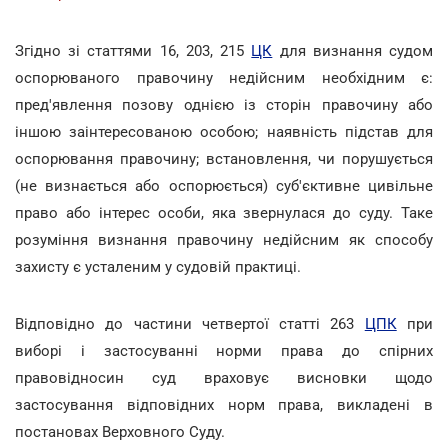
Згідно зі статтями 16, 203, 215
ЦК
для визнання судом
оспорюваного правочину недійсним необхідним є:
пред'явлення позову однією із сторін правочину або
іншою заінтересованою особою; наявність підстав для
оспорювання правочину; встановлення, чи порушується
(не визнається або оспорюється) суб'єктивне цивільне
право або інтерес особи, яка звернулася до суду. Таке
розуміння визнання правочину недійсним як способу
захисту є усталеним у судовій практиці.
Відповідно до частини четвертої статті 263
ЦПК
при
виборі і застосуванні норми права до спірних
правовідносин суд враховує висновки щодо
застосування відповідних норм права, викладені в
постановах Верховного Суду.