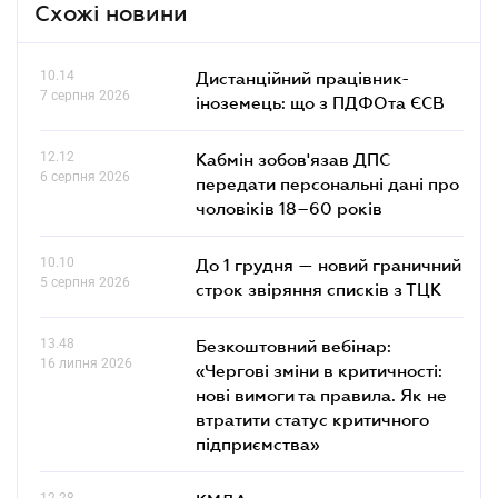
Схожі новини
10.14
Дистанційний працівник-
7 серпня 2026
іноземець: що з ПДФОта ЄСВ
12.12
Кабмін зобов'язав ДПС
6 серпня 2026
передати персональні дані про
чоловіків 18–60 років
10.10
До 1 грудня — новий граничний
5 серпня 2026
строк звіряння списків з ТЦК
13.48
Безкоштовний вебінар:
16 липня 2026
«Чергові зміни в критичності:
нові вимоги та правила. Як не
втратити статус критичного
підприємства»
12.28