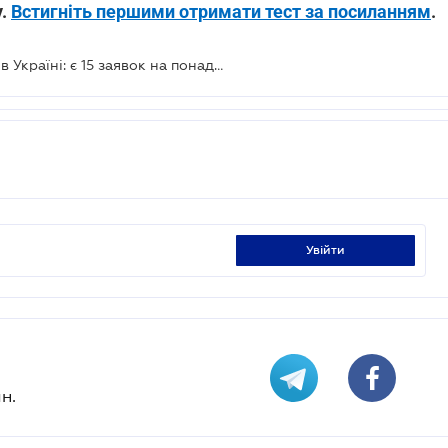
у.
Встигніть першими отримати тест за посиланням
.
Інвестори стали більш зацікавлені в Україні: є 15 заявок на понад 1 млрд доларів США
увійти
н.