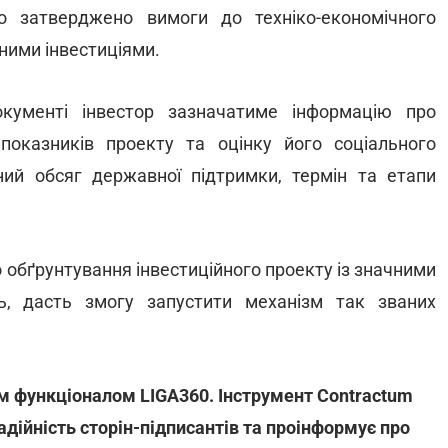
ло затверджено вимоги до техніко-економічного
чними інвестиціями.
окументі інвестор зазначатиме інформацію про
 показників проекту та оцінку його соціального
ьний обсяг державної підтримки, термін та етапи
 обґрунтування інвестиційного проекту із значними
ь, дасть змогу запустити механізм так званих
м функціоналом LIGA360. Інструмент Contractum
адійність сторін-підписантів та проінформує про