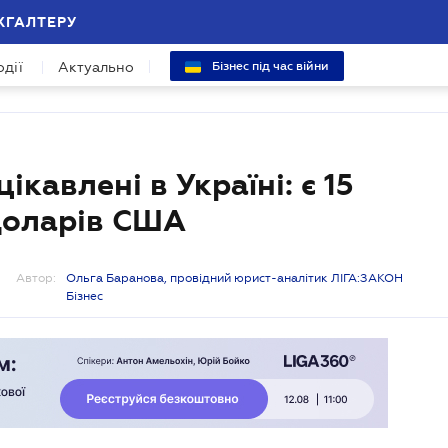
ХГАЛТЕРУ
одії
Актуально
Бізнес під час війни
ікавлені в Україні: є 15
 доларів США
Автор:
Ольга Баранова, провідний юрист-аналітик ЛІГА:ЗАКОН
Бізнес