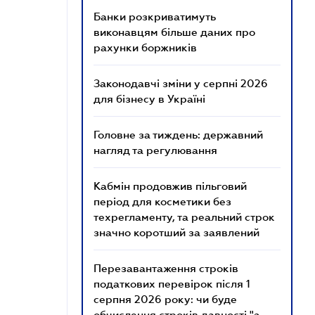
Банки розкриватимуть
виконавцям більше даних про
рахунки боржників
Законодавчі зміни у серпні 2026
для бізнесу в Україні
Головне за тиждень: державний
нагляд та регулювання
Кабмін продовжив пільговий
період для косметики без
техрегламенту, та реальний строк
значно коротший за заявлений
Перезавантаження строків
податкових перевірок після 1
серпня 2026 року: чи буде
обчислення строків давності "з