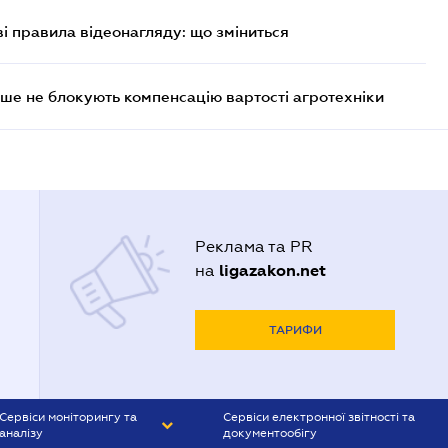
ві правила відеонагляду: що зміниться
ше не блокують компенсацію вартості агротехніки
Реклама та PR
ligazakon.net
на
ТАРИФИ
Сервіси моніторингу та
Сервіси електронної звітності та
аналізу
документообігу