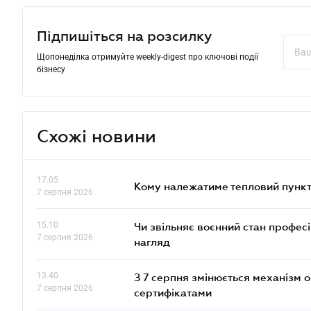
Підпишіться на розсилку
Щопонеділка отримуйте weekly-digest про ключові події
бізнесу
Схожі новини
17.05
Кому належатиме тепловий пункт
7 серпня 2026
15.10
Чи звільняє воєнний стан профес
7 серпня 2026
нагляд
13.40
З 7 серпня змінюється механізм 
7 серпня 2026
сертифікатами