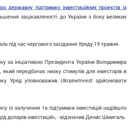
о державну підтримку інвестиційних проектів із
льшення зацікавленості до України з боку великих
ль під час чергового засідання Уряду 19 травня.
року за ініціативою Президента України Володимира
 який передбачає низку стимулів для інвесторів в
ку Уряд уповноважив UkraineInvest здійснювати
ісу із залучення та підтримки інвестицій надійшло
рд доларів інвестицій», - відзначив Денис Шмигаль.