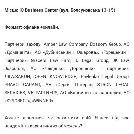
Місце: IQ Business Center (вул. Болсуновська 13-15)
Формат: офлайн +онлайн.
Партнери заходу
:
Amber Law Company, Bossom Group, АО
«Домінанта», АО «Дубинський і Ошарова», «Горецький і
Партнери», Gracers Law Firm, ID Legal Group, JK Law,
Juscutum, АО «Лещенко, Дорошенко і партнери»,
ЛІГА:ЗАКОН, OPEN KNOWLEDGE, Pavlenko Legal Group,
PRAVO GARANT, АБ «Сергія Пагера», STRON LEGAL
SERVICES, VB PARTNERS, АО «Вдовичен та партнери», АО
«ЮРІСВЕСТ», «WINNER».
Хочете дізнатися, як захистити свій бізнес під час
пандемії та карантинних обмежень?