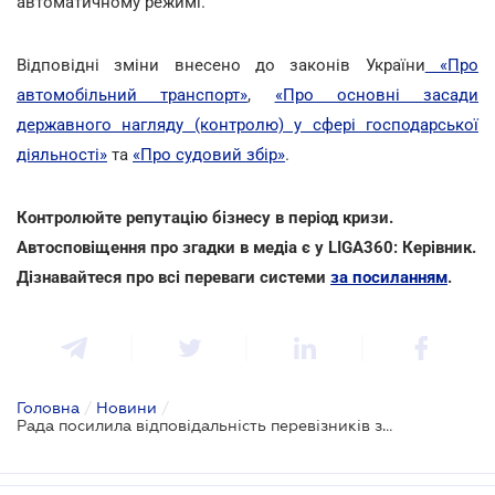
автоматичному режимі.
Відповідні зміни внесено до законів України
«Про
автомобільний транспорт»
,
«Про основні засади
державного нагляду (контролю) у сфері господарської
діяльності»
та
«Про судовий збір»
.
Контролюйте репутацію бізнесу в період кризи.
Автосповіщення про згадки в медіа є у LIGA360: Керівник.
Дізнавайтеся про всі переваги системи
за посиланням
.
Головна
/
Новини
/
Рада посилила відповідальність перевізників за перевищення габаритно-вагових норм