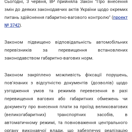
Сьогодні, 3 червня, ВР прийняла Закон "Про внесення
змін до деяких законодавчих актів України щодо окремих
питань здійснення габаритно-вагового контролю" (
проект
№ 3742
).
Законом підвищено відповідальність автомобільних
перевізників за перевищення встановлених
законодавством габаритно-вагових норм.
Законом закріплено можливість фіксації порушень,
пов'язаних з відсутністю документів (дозволів) щодо
узгодження умов та режимів перевезення в разі
перевищення вагових або габаритних обмежень чи
документу про внесення плати за проїзд великовагових
(великогабаритних) транспортних засобів, в
автоматичному режимі, та повноваження центрального
органу виконавчої влади, що забезпечує реалізацію