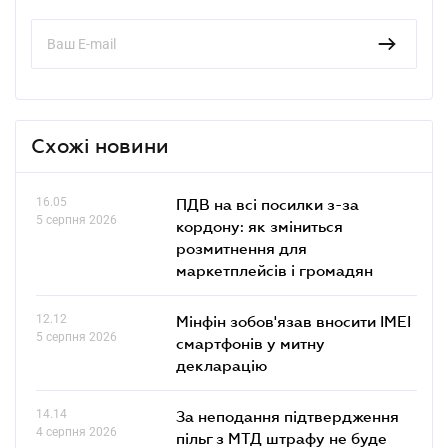
Схожі новини
16.05
ПДВ на всі посилки з-за
5 серпня 2026
кордону: як зміниться
розмитнення для
маркетплейсів і громадян
12.12
Мінфін зобов'язав вносити IMEI
5 серпня 2026
смартфонів у митну
декларацію
14.14
За неподання підтвердження
4 серпня 2026
пільг з МТД штрафу не буде