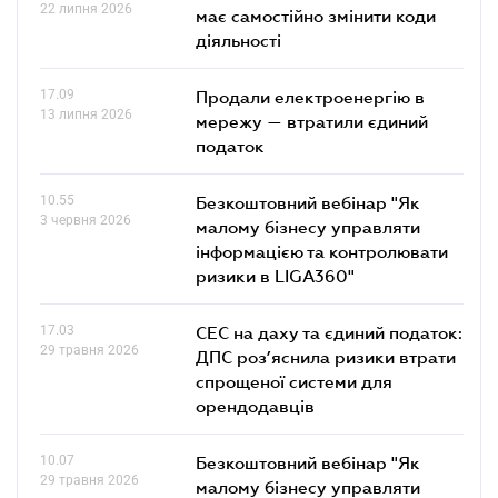
22 липня 2026
має самостійно змінити коди
діяльності
17.09
Продали електроенергію в
13 липня 2026
мережу — втратили єдиний
податок
10.55
Безкоштовний вебінар "Як
3 червня 2026
малому бізнесу управляти
інформацією та контролювати
ризики в LIGA360"
17.03
СЕС на даху та єдиний податок:
29 травня 2026
ДПС роз’яснила ризики втрати
спрощеної системи для
орендодавців
10.07
Безкоштовний вебінар "Як
29 травня 2026
малому бізнесу управляти