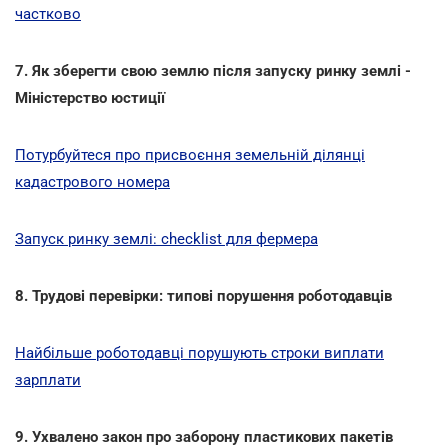
частково
7. Як зберегти свою землю після запуску ринку землі -
Міністерство юстиції
Потурбуйтеся про присвоєння земельній ділянці
кадастрового номера
Запуск ринку землі: checklist для фермера
8. Трудові перевірки: типові порушення роботодавців
Найбільше роботодавці порушують строки виплати
зарплати
9. Ухвалено закон про заборону пластикових пакетів