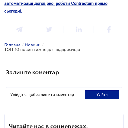
автоматизації договірної роботи Contractum прямо
сьогодні
.
Головна
/
Новини
/
ТОП-10 новин тижня для підприємців
Залиште коментар
Увійдіть, щоб залишити коментар
увійти
Читайте нас в соцмережах.