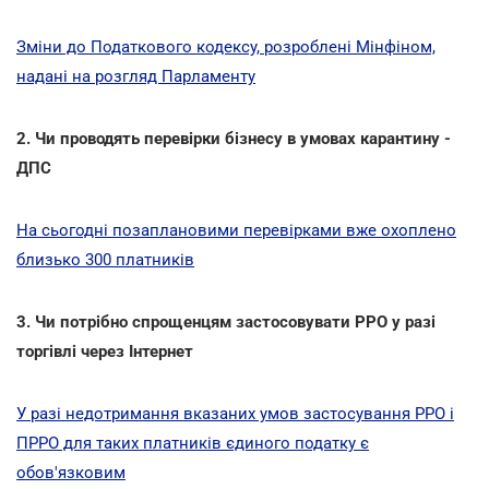
Зміни до Податкового кодексу, розроблені Мінфіном,
надані на розгляд Парламенту
2. Чи проводять перевірки бізнесу в умовах карантину -
ДПС
На сьогодні позаплановими перевірками вже охоплено
близько 300 платників
3. Чи потрібно спрощенцям застосовувати РРО у разі
торгівлі через Інтернет
У разі недотримання вказаних умов застосування РРО і
ПРРО для таких платників єдиного податку є
обов'язковим