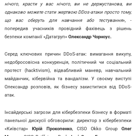
нічого, красти у вас нічого, ви не держустанова, ви
однаково можете стати жертвою DDos-атаки просто тому,
що вас оберуть для навчання або тестування
», -
попередив учасників провідний фахівець з рішень
безпеки компанії «Датагруп»
Олександр Чорноус.
Серед ключових причин DDoS-атак: вимагання викупу,
недобросовісна конкуренція, політичний чи соціальний
протест (hacktivism), відвабливий маневр, навчальний
майданчик, кібервійна та вандалізм. У своєму виступі
Олександр розповів, як бізнесу захиститися від DDoS-
атак.
Інсайдерські загрози для кібербезпеки бізнесу в форматі
панельної дискусії обговорили: директор з кібербезпеки
«Київстар»
Юрій Прокопенко
, CISO Okko Group
Олег