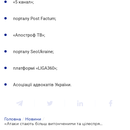
«5 канал»;
порталу Post Factum;
«Апостроф ТВ»;
порталу SeoUkraine;
платформі «LIGA360»;
Асоціації адвокатів України.
Головна
/
Новини
/
«Атаки стають більш витонченими та цілеспрямованими»: ключові тези Cybersafe 2021