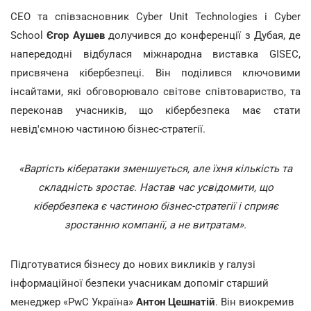
СЕО та співзасновник Cyber Unit Technologies і Cyber
School
Єгор Аушев
долучився до конференції з Дубая, де
напередодні відбулася міжнародна виставка GISEC,
присвячена кібербезпеці. Він поділився ключовими
інсайтами, які обговорювало світове співтовариство, та
переконав учасників, що кібербезпека має стати
невід'ємною частиною бізнес-стратегії.
«Вартість кібератаки зменшується, але їхня кількість та
складність зростає. Настав час усвідомити, що
кібербезпека є частиною бізнес-стратегії і сприяє
зростанню компанії, а не витратам».
Підготуватися бізнесу до нових викликів у галузі
інформаційної безпеки учасникам допоміг старший
менеджер «PwC Україна»
Антон Цешнатій
. Він виокремив