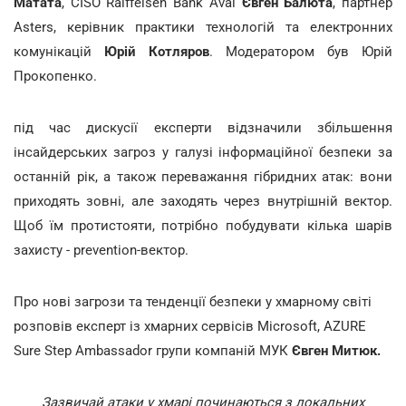
Матата
, CISO Raiffeisen Bank Aval
Євген Балюта
, партнер
Asters, керівник практики технологій та електронних
комунікацій
Юрій Котляров
. Модератором був Юрій
Прокопенко.
під час дискусії експерти відзначили збільшення
інсайдерських загроз у галузі інформаційної безпеки за
останній рік, а також переважання гібридних атак: вони
приходять зовні, але заходять через внутрішній вектор.
Щоб їм протистояти, потрібно побудувати кілька шарів
захисту - prevention-вектор.
Про нові загрози та тенденції безпеки у хмарному світі
розповів експерт із хмарних сервісів Microsoft, AZURE
Sure Step Ambassador групи компаній МУК
Євген Митюк.
Зазвичай атаки у хмарі починаються з локальних