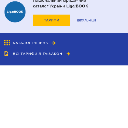
Національний юридичний
каталог України
Liga:BOOK
ТАРИФИ
ДЕТАЛЬНІШЕ
КАТАЛОГ РІШЕНЬ
ВСІ ТАРИФИ ЛІГА:ЗАКОН
Співробітництво
Агенти
Дилери
Політика конфіденційності
Умови використання сайту
Реклама
Блог