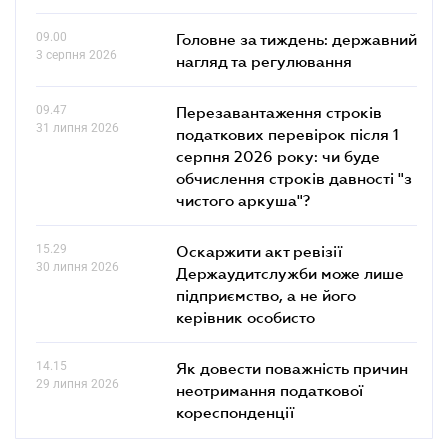
09.00
Головне за тиждень: державний
3 серпня 2026
нагляд та регулювання
09.47
Перезавантаження строків
31 липня 2026
податкових перевірок після 1
серпня 2026 року: чи буде
обчислення строків давності "з
чистого аркуша"?
15.29
Оскаржити акт ревізії
30 липня 2026
Держаудитслужби може лише
підприємство, а не його
керівник особисто
14.15
Як довести поважність причин
29 липня 2026
неотримання податкової
кореспонденції