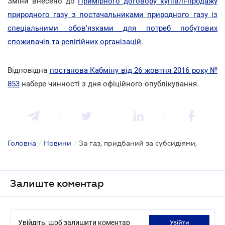
Зміни внесено до
Примірного договору купівлі-продажу
природного газу з постачальниками природного газу із
спеціальними обов'язками для потреб побутових
споживачів та релігійних організацій
.
Відповідна
постанова Кабміну від 26 жовтня 2016 року №
853
набере чинності з дня офіційного опублікування.
Головна
/
Новини
/
За газ, придбаний за субсидіями,
Залиште коментар
Увійдіть, щоб залишити коментар
увійти