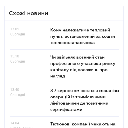
Схожі новини
17.05
Кому належатиме тепловий
Сьогодні
пункт, встановлений за кошти
теплопостачальника
15.10
Чи звільняє воєнний стан
Сьогодні
професійного учасника ринку
капіталу від положень про
нагляд
13.40
З 7 серпня змінюється механізм
Сьогодні
операцій із тримісячними
лімітованими депозитними
сертифікатами
14.04
Тютюнові компанії чекають на