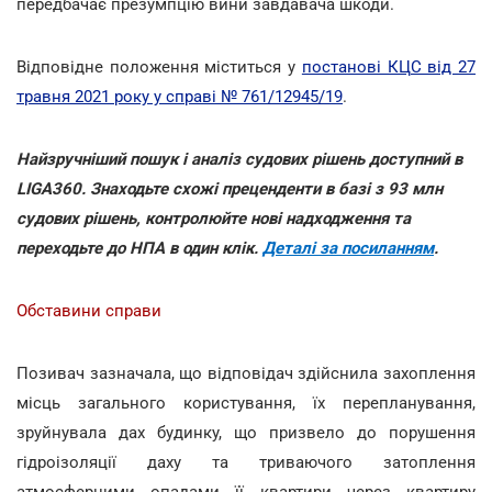
передбачає презумпцію вини завдавача шкоди.
Відповідне положення міститься у
постанові КЦС від 27
травня 2021 року у справі № 761/12945/19
.
Найзручніший пошук і аналіз судових рішень доступний в
LIGA360. Знаходьте схожі преценденти в базі з 93 млн
судових рішень, контролюйте нові надходження та
переходьте до НПА в один клік.
Деталі за посиланням
.
Обставини справи
Позивач зазначала, що відповідач здійснила захоплення
місць загального користування, їх перепланування,
зруйнувала дах будинку, що призвело до порушення
гідроізоляції даху та триваючого затоплення
атмосферними опадами її квартири через квартиру