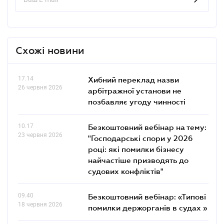
Схожі новини
17.14
Хибний переклад назви
26 червня 2026
арбітражної установи не
позбавляє угоду чинності
10.17
Безкоштовний вебінар на тему:
23 червня 2026
"Господарські спори у 2026
році: які помилки бізнесу
найчастіше призводять до
судових конфліктів"
09.40
Безкоштовний вебінар: «Типові
18 червня 2026
помилки держорганів в судах »