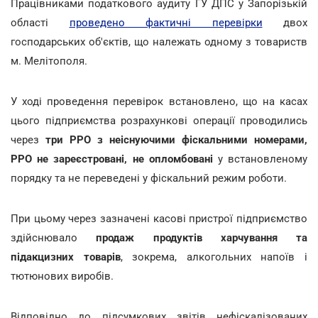
Працівниками податкового аудиту ГУ ДПС у Запорізькій
області
проведено фактичні перевірки
двох
господарських об'єктів, що належать одному з товариств
м. Мелітополя.
У ході проведення перевірок встановлено, що на касах
цього підприємства розрахункові операції проводились
через
три РРО з неіснуючими фіскальними номерами,
РРО не зареєстровані, не опломбовані
у встановленому
порядку та не переведені у фіскальний режим роботи.
При цьому через зазначені касові пристрої підприємство
здійснювало
продаж продуктів харчування та
підакцизних товарів
, зокрема, алкогольних напоїв і
тютюнових виробів.
Відповідно до підсумкових звітів нефіскалізованих