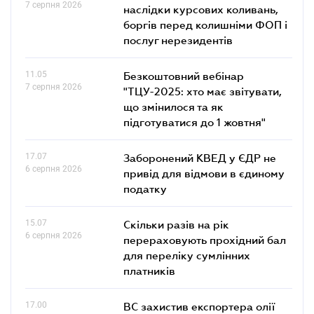
7 серпня 2026
наслідки курсових коливань,
боргів перед колишніми ФОП і
послуг нерезидентів
11.05
Безкоштовний вебінар
7 серпня 2026
"ТЦУ-2025: хто має звітувати,
що змінилося та як
підготуватися до 1 жовтня"
17.07
Заборонений КВЕД у ЄДР не
6 серпня 2026
привід для відмови в єдиному
податку
15.07
Скільки разів на рік
6 серпня 2026
перераховують прохідний бал
для переліку сумлінних
платників
17.00
ВС захистив експортера олії