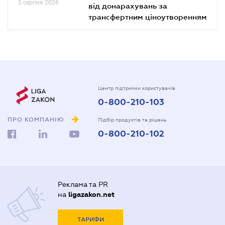
5 серпня 2026
від донарахувань за
трансфертним ціноутворенням
Центр підтримки користувачів
0-800-210-103
ПРО КОМПАНІЮ
Підбір продуктів та рішень
0-800-210-102
Реклама та PR
на
ligazakon.net
ТАРИФИ