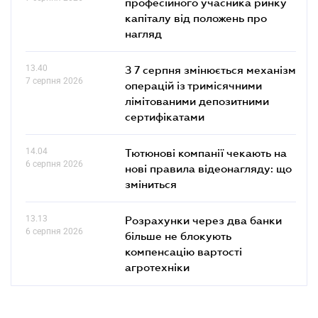
професійного учасника ринку
капіталу від положень про
нагляд
13.40
З 7 серпня змінюється механізм
7 серпня 2026
операцій із тримісячними
лімітованими депозитними
сертифікатами
14.04
Тютюнові компанії чекають на
6 серпня 2026
нові правила відеонагляду: що
зміниться
13.13
Розрахунки через два банки
6 серпня 2026
більше не блокують
компенсацію вартості
агротехніки