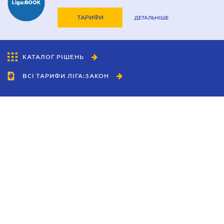
ТАРИФИ
ДЕТАЛЬНІШЕ
КАТАЛОГ РІШЕНЬ
ВСІ ТАРИФИ ЛІГА:ЗАКОН
Співробітництво
Агенти
Дилери
Політика конфіденційності
Умови використання сайту
Реклама
Блог
Новини компанії