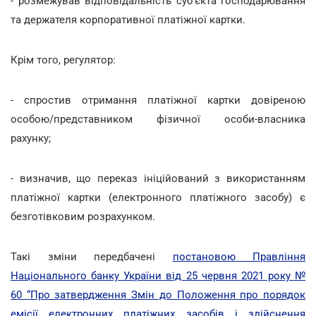
- розмежував відповідальність суб'єкта господарювання
та держателя корпоративної платіжної картки.
Крім того, регулятор:
- спростив отримання платіжної картки довіреною
особою/представником фізичної особи-власника
рахунку;
- визначив, що переказ ініційований з використанням
платіжної картки (електронного платіжного засобу) є
безготівковим розрахунком.
Такі зміни передбачені
постановою Правління
Національного банку України від 25 червня 2021 року №
60 “Про затвердження Змін до Положення про порядок
емісії електронних платіжних засобів і здійснення