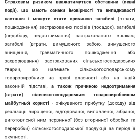
Страховим ризиком вважатимуться обставини (певні
події), що мають ознаки імовірності та випадковості
настання і можуть стати причиною
загибелі
(втрати,
пошкодження) застрахованих посівів (посадок), загибелі
(недобору, недоотримання) застрахованого врожаю,
загибелі (втрати, вимушеного забою, вимушеного
знищення, травматичного пошкодження або
захворювання) застрахованих сільськогосподарських
тварин, що належать сільськогосподарському
товаровиробнику на праві власності або на іншій
законній підставі,
а також причиною недоотримання
(втрати) сільськогосподарським товаровиробником
майбутньої користі
- очікуваного прибутку (доходу) від
реалізації вирощеної, відгодованої, виловленої, зібраної,
виготовленої ним первинної (без вторинної обробки та
переробки) сільськогосподарської продукції за період її
окупності.