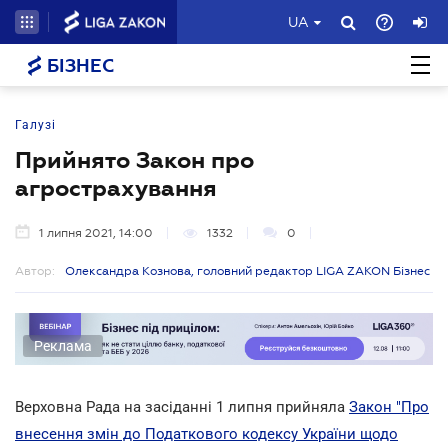
UA
БІЗНЕС
Галузі
Прийнято Закон про
агрострахування
1 липня 2021, 14:00
1332
0
Автор:
Олександра Кознова, головний редактор LIGA ZAKON Бізнес
Реклама
Верховна Рада на засіданні 1 липня прийняла
Закон "Про
внесення змін до Податкового кодексу України щодо