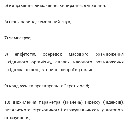
5) випрівання, вимокання, випирання, випадіння;
6) сель, лавина, земельний зсув;
7) землетрус;
8) епіфітотія, осередок масового розмноження
шкідливого організму, спалах масового розмноження
шкідника рослин, вторинні хвороби рослин;
9) крадіжки та протиправні дії третіх осіб;
10) відхилення параметра (значень) індексу (індексів),
визначеного страховиком і страхувальником у договорі
страхування;