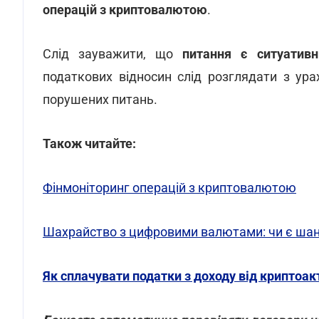
операцій з криптовалютою
.
Слід зауважити, що
питання є ситуатив
податкових відносин слід розглядати з ура
порушених питань.
Також читайте:
Фінмоніторинг операцій з криптовалютою
Шахрайство з цифровими валютами: чи є шан
Як сплачувати податки з доходу від криптоак