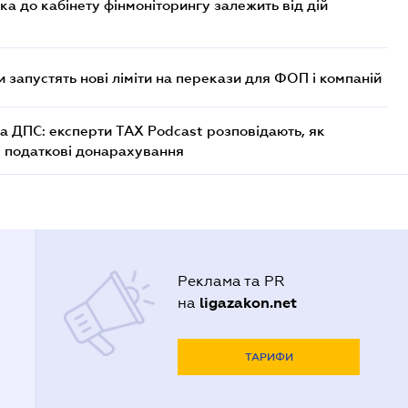
ка до кабінету фінмоніторингу залежить від дій
 запустять нові ліміти на перекази для ФОП і компаній
а ДПС: експерти TAX Podcast розповідають, як
і податкові донарахування
Реклама та PR
ligazakon.net
на
ТАРИФИ