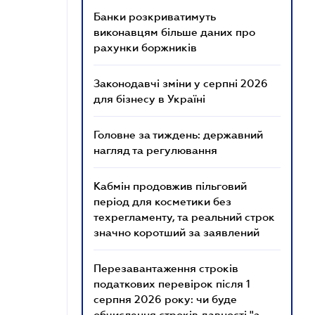
Банки розкриватимуть
виконавцям більше даних про
рахунки боржників
Законодавчі зміни у серпні 2026
для бізнесу в Україні
Головне за тиждень: державний
нагляд та регулювання
Кабмін продовжив пільговий
період для косметики без
техрегламенту, та реальний строк
значно коротший за заявлений
Перезавантаження строків
податкових перевірок після 1
серпня 2026 року: чи буде
обчислення строків давності "з