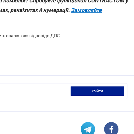
на помилки? Спробуйте функціонал CONTRACTUM у
мах, реквізитах й нумерації.
Замовляйте
риптовалютою: відповідь ДПС
увійти