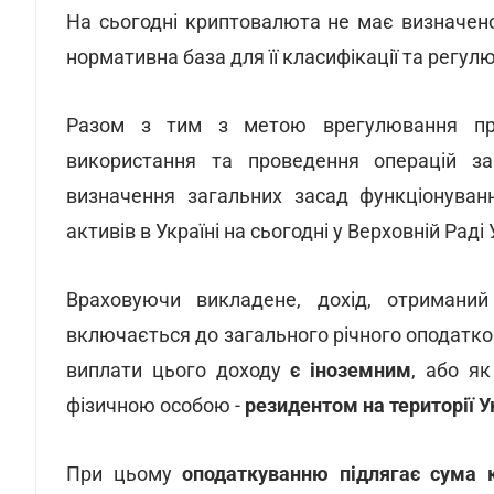
На сьогодні криптовалюта не має визначеног
нормативна база для її класифікації та регул
Разом з тим з метою врегулювання право
використання та проведення операцій за
визначення загальних засад функціонуван
активів в Україні на сьогодні у Верховній Рад
Враховуючи викладене, дохід, отримани
включається до загального річного оподатко
виплати цього доходу
є іноземним
, або я
фізичною особою -
резидентом на території У
При цьому
оподаткуванню підлягає сума к