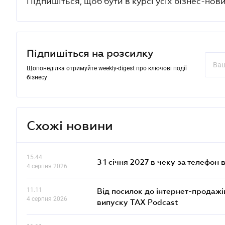
Підпишіться, щоб бути в курсі усіх бізнес-нови
Підпишіться на розсилку
Щопонеділка отримуйте weekly-digest про ключові події
бізнесу
Схожі новини
15.44
З 1 січня 2027 в чеку за телефон
4 серпня 2026
11.11
Від посилок до інтернет-продажі
4 серпня 2026
випуску TAX Podcast