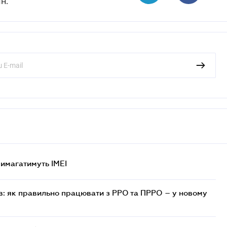
н.
 вимагатимуть IMEI
в: як правильно працювати з РРО та ПРРО – у новому