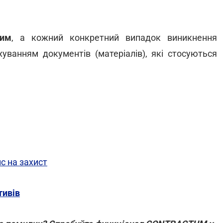
ним
, а кожний конкретний випадок виникнення
хуванням документів (матеріалів), які стосуються
с на захист
тивів