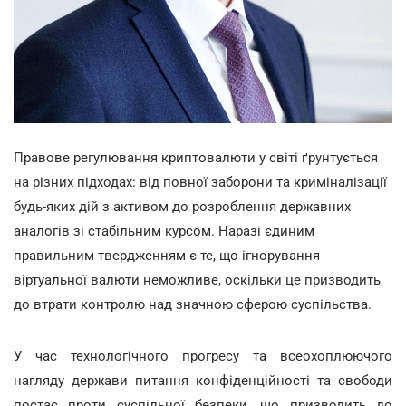
Правове регулювання криптовалюти у світі ґрунтується
на різних підходах: від повної заборони та криміналізації
будь-яких дій з активом до розроблення державних
аналогів зі стабільним курсом. Наразі єдиним
правильним твердженням є те, що ігнорування
віртуальної валюти неможливе, оскільки це призводить
до втрати контролю над значною сферою суспільства.
У час технологічного прогресу та всеохоплюючого
нагляду держави питання конфіденційності та свободи
постає проти суспільної безпеки, що призводить до