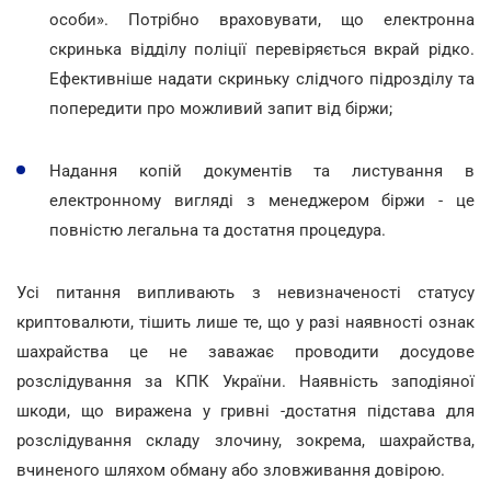
особи». Потрібно враховувати, що електронна
скринька відділу поліції перевіряється вкрай рідко.
Ефективніше надати скриньку слідчого підрозділу та
попередити про можливий запит від біржи;
Надання копій документів та листування в
електронному вигляді з менеджером біржи - це
повністю легальна та достатня процедура.
Усі питання випливають з невизначеності статусу
криптовалюти, тішить лише те, що у разі наявності ознак
шахрайства це не заважає проводити досудове
розслідування за КПК України. Наявність заподіяної
шкоди, що виражена у гривні -достатня підстава для
розслідування складу злочину, зокрема, шахрайства,
вчиненого шляхом обману або зловживання довірою.