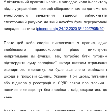
У вітчизняний практиці навіть є випадок, коли інспектору
відділу управління протидії кіберзлочинам за допомогою
електронного звернення вдалося заблокувати
електронний рахунок, на який начебто були перераховані
викрадені активи (
рішення від 24.12.2020 № 420/7905/20
).
Проте цей кейс скоріш виключення з правил, адже
здебільшого правоохоронці рідко виконують
непритаманні їм функції. Так, потрібно бути готовим
підтвердити суму заподіяної шкоди шляхом отримання
експертного висновку, де буде зазначено еквівалент
шкоди в грошовій одиниці України. При цьому, тяганина
або відмова у реєстрації в ЄРДР заяви про злочин -
поширене явище, тут без зволікань слід скаржитись до
суду.
Навіть при запиті до менеджера та наступного