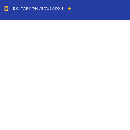
ВСІ ТАРИФИ ЛІГА:ЗАКОН
Співробітництво
Агенти
Дилери
Політика конфіденційності
Умови використання сайту
Реклама
Блог
Новини компанії
Керівництва
Каталоги компаній
Теми в центрі уваги
Підтримка та контакти