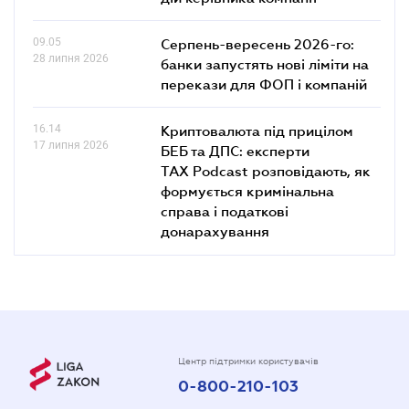
09.05
Серпень-вересень 2026-го:
28 липня 2026
банки запустять нові ліміти на
перекази для ФОП і компаній
16.14
Криптовалюта під прицілом
17 липня 2026
БЕБ та ДПС: експерти
TAX Podcast розповідають, як
формується кримінальна
справа і податкові
донарахування
Центр підтримки користувачів
0-800-210-103