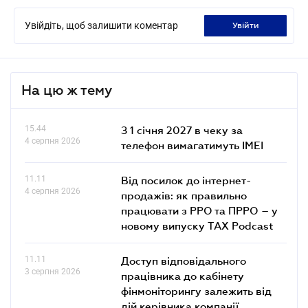
Увійдіть, щоб залишити коментар
увійти
На цю ж тему
15.44
З 1 січня 2027 в чеку за
4 серпня 2026
телефон вимагатимуть IMEI
11.11
Від посилок до інтернет-
4 серпня 2026
продажів: як правильно
працювати з РРО та ПРРО – у
новому випуску TAX Podcast
11.11
Доступ відповідального
3 серпня 2026
працівника до кабінету
фінмоніторингу залежить від
дій керівника компанії