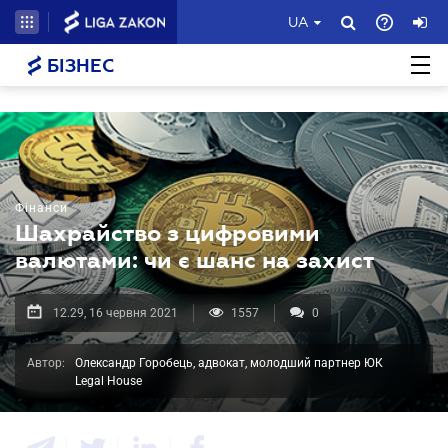
UA
БІЗНЕС
Фінанси
Шахрайство з цифровими
валютами: чи є шанс на захист
12.29, 16 червня 2021
1557
0
Автор:
Олександр Горобець, адвокат, молодший партнер ЮК
Legal House