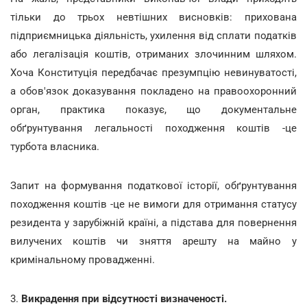
тільки до трьох невтішних висновків: прихована
підприємницька діяльність, ухилення від сплати податків
або легалізація коштів, отриманих злочинним шляхом.
Хоча Конституція передбачає презумпцію невинуватості,
а обов'язок доказування покладено на правоохоронний
орган, практика показує, що документальне
обґрунтування легальності походження коштів -це
турбота власника.
Запит на формування податкової історії, обґрунтування
походження коштів -це не вимоги для отримання статусу
резидента у зарубіжній країні, а підстава для повернення
вилучених коштів чи зняття арешту на майно у
кримінальному провадженні.
3.
Викрадення при відсутності визначеності.