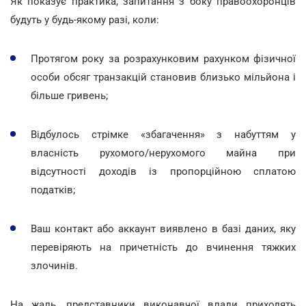
Як показує практика, запитання з боку правоохоронців
будуть у будь-якому разі, коли:
Протягом року за розрахунковим рахунком фізичної
особи обсяг транзакцій становив близько мільйона і
більше гривень;
Відбулось стрімке «збагачення» з набуттям у
власність рухомого/нерухомого майна при
відсутності доходів із пропорційною сплатою
податків;
Ваш контакт або аккаунт виявлено в базі даних, яку
перевіряють на причетність до вчинення тяжких
злочинів.
На жаль, представники виконавчої влади приходять