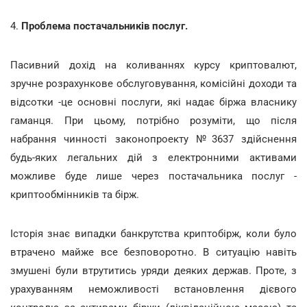
4.
Проблема постачальників послуг.
Пасивний дохід на коливаннях курсу криптовалют,
зручне розрахункове обслуговування, комісійні доходи та
відсотки -це основні послуги, які надає біржа власнику
гаманця. При цьому, потрібно розуміти, що після
набрання чинності законопроекту №3637 здійснення
будь-яких легальних дій з електронними активами
можливе буде лише через постачальника послуг -
криптообмінників та бірж.
Історія знає випадки банкрутства криптобірж, коли було
втрачено майже все безповоротно. В ситуацію навіть
змушені були втрутитись уряди деяких держав. Проте, з
урахуванням неможливості встановлення дієвого