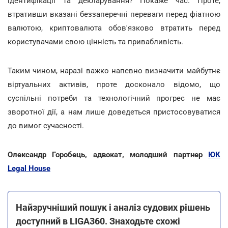
ідентифікації та декларування? Покаже час. Проте,
втративши вказані беззаперечні переваги перед фіатною
валютою, криптовалюта обов'язково втратить перед
користувачами свою цінність та привабливість.
Таким чином, наразі важко напевно визначити майбутнє
віртуальних активів, проте досконало відомо, що
суспільні потреби та технологічний прогрес не має
зворотної дії, а нам лише доведеться пристосовуватися
до вимог сучасності.
Олександр Горобець, адвокат, молодший партнер
ЮК
Legal House
Найзручніший пошук і аналіз судових рішень
доступний в LIGA360. Знаходьте схожі