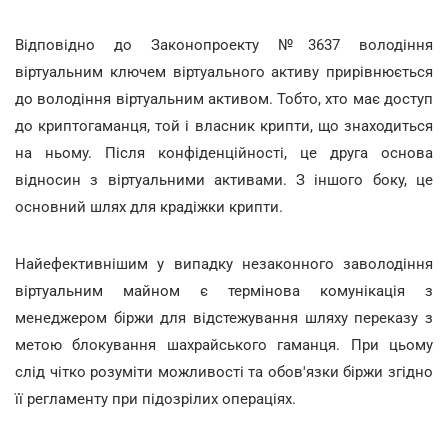
Відповідно до Законопроекту №3637 володіння
віртуальним ключем віртуального активу прирівнюється
до володіння віртуальним активом. Тобто, хто має доступ
до криптогаманця, той і власник крипти, що знаходиться
на ньому. Після конфіденційності, це друга основа
відносин з віртуальними активами. З іншого боку, це
основний шлях для крадіжки крипти.
Найефективнішим у випадку незаконного заволодіння
віртуальним майном є термінова комунікація з
менеджером біржи для відстежування шляху переказу з
метою блокування шахрайського гаманця. При цьому
слід чітко розуміти можливості та обов'язки біржи згідно
її регламенту при підозрілих операціях.