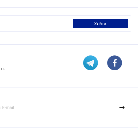
увійти
н.