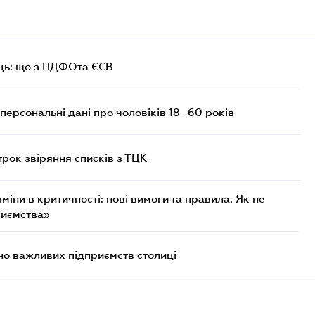
ць: що з ПДФОта ЄСВ
персональні дані про чоловіків 18–60 років
трок звіряння списків з ТЦК
міни в критичності: нові вимоги та правила. Як не
риємства»
о важливих підприємств столиці