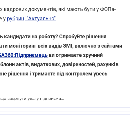
их кадрових документів, які мають бути у ФОПа-
е у
рубриці "Актуально"
ь кандидати на роботу? Спробуйте рішення
ти моніторинг всіх видів ЗМІ, включно з сайтами
GA360:Підприємець
ви отримаєте зручний
аблони актів, видаткових, довіреностей, рахунків
е рішення і тримаєте під контролем увесь
Оформлення працівників ФОП: на що звернути увагу підприємцям