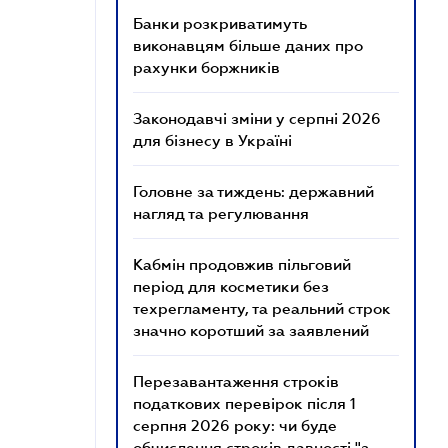
Банки розкриватимуть
виконавцям більше даних про
рахунки боржників
Законодавчі зміни у серпні 2026
для бізнесу в Україні
Головне за тиждень: державний
нагляд та регулювання
Кабмін продовжив пільговий
період для косметики без
техрегламенту, та реальний строк
значно коротший за заявлений
Перезавантаження строків
податкових перевірок після 1
серпня 2026 року: чи буде
обчислення строків давності "з