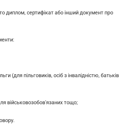
то диплом, сертифікат або інший документ про
менти:
ги (для пільговиків, осіб з інвалідністю, батьків
 для військовозобов'язаних тощо;
овору.