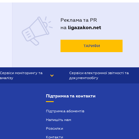
Реклама та PR
ligazakon.net
на
ТАРИФИ
Сервіси моніторингу та
Сервіси електронної звітності та
аналізу
документообігу
CONTR AGENT
Liga:REPORT
Підтримка та контакти
SMS-МАЯК
VERDICTUM
Підтримка абонентів
Напишіть нам
SEMANTRUM
Розсилки
SMS-МАЯК ІПОТЕКА
Контакти