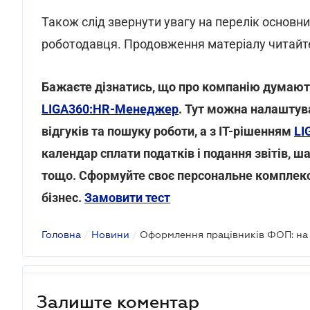
Також слід звернути увагу на перелік основн
роботодавця. Продовження матеріалу читайт
Бажаєте дізнатись, що про компанію думают
LIGA360:HR-Менеджер
. Тут можна налаштува
відгуків та пошуку роботи, а з IT-рішенням
LI
календар сплати податків і подання звітів, ш
тощо.
Сформуйте своє персональне комплексн
бізнес.
Замовити тест
Головна
/
Новини
/
Залиште коментар