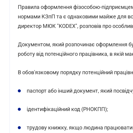
Правила оформлення фізособою-підприємцем
нормами КЗпП та є однаковими майже для всіх
директор МЮК "KODEX", розповів про особлив
Документом, який розпочинає оформлення буд
роботу від потенційного працівника, в якій м
В обов'язковому порядку потенційний працівн
паспорт або інший документ, який посвідч
ідентифікаційний код (РНОКПП);
трудову книжку, якщо людина працюватим