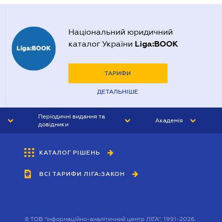
Національний юридичний
Liga:BOOK
каталог України
ТАРИФИ
ДЕТАЛЬНІШЕ
Періодичні видання та
Академія
довідники
ЮРИСТ&ЗАКОН
АКАДЕМІЯ ЛІГА:ЗАКОН
КАТАЛОГ РІШЕНЬ
БУХГАЛТЕР&ЗАКОН
ВСІ ТАРИФИ ЛІГА:ЗАКОН
ВІСНИК МСФЗ
ІНТЕРБУХ
ОСОБИСТИЙ ЕКСПЕРТ
©
ТОВ "інформаційно-аналітичний центр ЛІГА", 1991-2026.