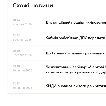
Схожі новини
10.14
Дистанційний працівник-іноземе
7 серпня 2026
12.12
Кабмін зобов'язав ДПС передати 
6 серпня 2026
10.10
До 1 грудня — новий граничний с
5 серпня 2026
13.48
Безкоштовний вебінар: «Чергові з
16 липня 2026
втратити статус критичного підп
12.28
КМДА оновила вимоги до критичн
16 липня 2026