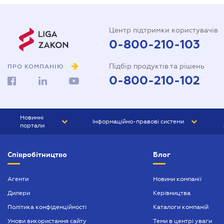
Центр підтримки користувачів
0-800-210-103
Підбір продуктів та рішень
ПРО КОМПАНІЮ
0-800-210-102
Новинні
Інформаційно-правові системи
портали
ЮРЛІГА
Право України
Співробітництво
Блог
БІЗНЕС
ГРАНД
БУХГАЛТЕР.ua
ПРАЙМ
Агенти
Новини компанії
Дилери
Керівництва
БУХГАЛТЕР ПРОФ
Політика конфіденційності
Каталоги компаній
ЮРИСТ ПРОФ
Умови використання сайту
Теми в центрі уваги