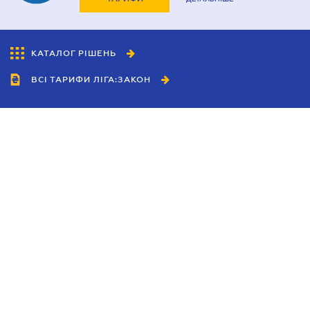
КАТАЛОГ РІШЕНЬ
ВСІ ТАРИФИ ЛІГА:ЗАКОН
Співробітництво
Агенти
Дилери
Політика конфіденційності
Умови використання сайту
Реклама
Блог
Новини компанії
Керівництва