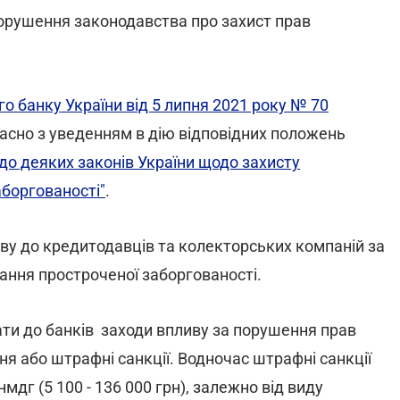
порушення законодавства про захист прав
о банку України від 5 липня 2021 року № 70
часно з уведенням в дію відповідних положень
 до деяких законів України щодо захисту
аборгованості"
.
ву до кредитодавців та колекторських компаній за
ання простроченої заборгованості.
ати до банків заходи впливу за порушення прав
я або штрафні санкції. Водночас штрафні санкції
мдг (5 100 - 136 000 грн), залежно від виду