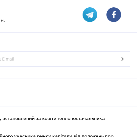
н.
, встановлений за кошти теплопостачальника
ійного учасника ринку капіталу від положень про