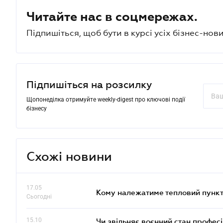
Читайте нас в соцмережах.
Підпишіться, щоб бути в курсі усіх бізнес-нови
Підпишіться на розсилку
Щопонеділка отримуйте weekly-digest про ключові події
бізнесу
Схожі новини
17.05
Кому належатиме тепловий пункт
Сьогодні
15.10
Чи звільняє воєнний стан профес