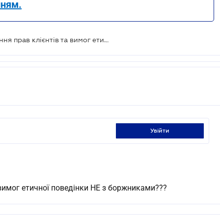
нням.
Банки штрафуватимуть за порушення прав клієнтів та вимог етичної поведінки з боржниками
увійти
имог етичної поведінки НЕ з боржниками???