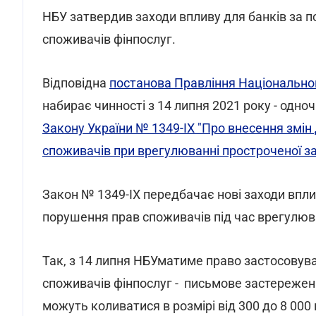
НБУ затвердив заходи впливу для банків за 
споживачів фінпослуг.
Відповідна
постанова Правління Національног
набирає чинності з 14 липня 2021 року - одно
Закону України № 1349-ІХ "Про внесення змін
споживачів при врегулюванні простроченої з
Закон № 1349-ІХ передбачає нові заходи впли
порушення прав споживачів під час врегулюв
Так, з 14 липня НБУматиме право застосовув
споживачів фінпослуг - письмове застереженн
можуть коливатися в розмірі від 300 до 8 000 н