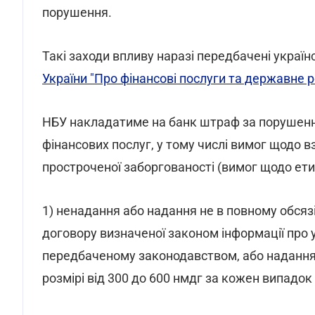
порушення.
Такі заходи впливу наразі передбачені украї
України "Про фінансові послуги та державне 
НБУ накладатиме на банк штраф за порушенн
фінансових послуг, у тому числі вимог щодо 
простроченої заборгованості (вимог щодо етич
1) ненадання або надання не в повному обся
договору визначеної законом інформації про 
передбаченому законодавством, або надання н
розмірі від 300 до 600 нмдг за кожен випадок (