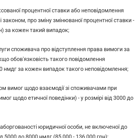
ксованої процентної ставки або неповідомлення
 законом, про зміну змінюваної процентної ставки -
грн) за кожен такий випадок;
луги споживача про відступлення права вимоги за
кщо обов'язковість такого повідомлення
600 нмдг за кожен випадок такого неповідомлення;
ом вимог щодо взаємодії зі споживачами при
мог щодо етичної поведінки) - у розмірі від 3000 до
аборгованості юридичної особи, не включеної до
д 5000 до 8000 нмдг (85 000 - 136 000 грн);