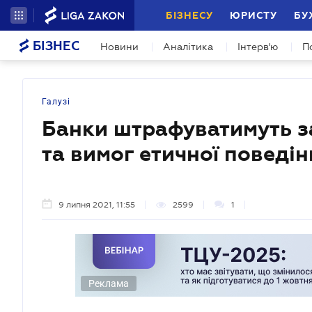
БІЗНЕСУ
ЮРИСТУ
БУ
БІЗНЕС
Новини
Аналітика
Інтерв'ю
П
Галузі
Банки штрафуватимуть з
та вимог етичної поведі
9 липня 2021, 11:55
2599
1
Реклама