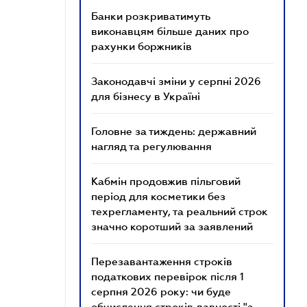
Банки розкриватимуть
виконавцям більше даних про
рахунки боржників
Законодавчі зміни у серпні 2026
для бізнесу в Україні
Головне за тиждень: державний
нагляд та регулювання
Кабмін продовжив пільговий
період для косметики без
техрегламенту, та реальний строк
значно коротший за заявлений
Перезавантаження строків
податкових перевірок після 1
серпня 2026 року: чи буде
обчислення строків давності "з