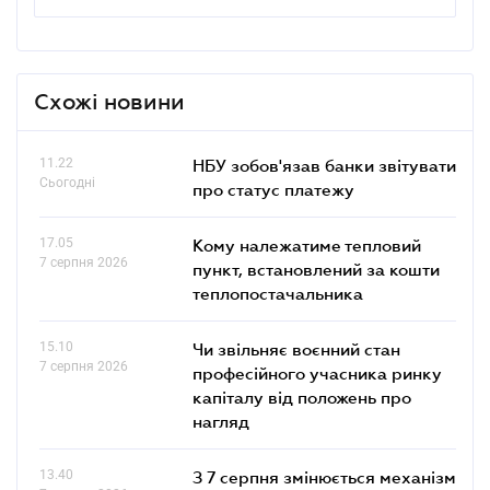
Схожі новини
11.22
НБУ зобов'язав банки звітувати
Сьогодні
про статус платежу
17.05
Кому належатиме тепловий
7 серпня 2026
пункт, встановлений за кошти
теплопостачальника
15.10
Чи звільняє воєнний стан
7 серпня 2026
професійного учасника ринку
капіталу від положень про
нагляд
13.40
З 7 серпня змінюється механізм