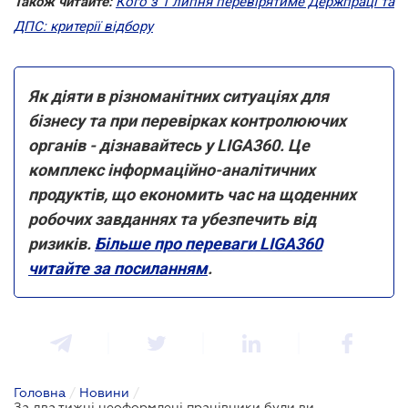
Також читайте:
Кого з 1 липня перевірятиме Держпраці та
ДПС: критерії відбору
Як діяти в різноманітних ситуаціях для
бізнесу та при перевірках контролюючих
органів - дізнавайтесь у LIGA360. Це
комплекс інформаційно-аналітичних
продуктів, що економить час на щоденних
робочих завданнях та убезпечить від
ризиків.
Більше про переваги LIGA360
читайте за посиланням
.
Головна
/
Новини
/
За два тижні неоформлені працівники були виявлені у 92% роботодавців