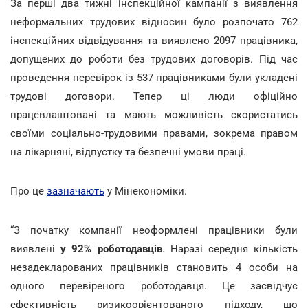
За перші два тижні інспекційної кампанії з виявлення
неформальних трудових відносин було розпочато 762
інспекційних відвідування та виявлено 2097 працівника,
допущених до роботи без трудових договорів. Під час
проведення перевірок із 537 працівниками були укладені
трудові договори. Тепер ці люди офіційно
працевлаштовані та мають можливість скористатись
своїми соціально-трудовими правами, зокрема правом
на лікарняні, відпустку та безпечні умови праці.
Про це
зазначають
у Мінекономіки.
“З початку компанії неоформлені працівники були
виявлені
у 92% роботодавців
. Наразі середня кількість
незадекларованих працівників становить 4 особи на
одного перевіреного роботодавця. Це засвідчує
ефективність ризикоорієнтованого підходу, що