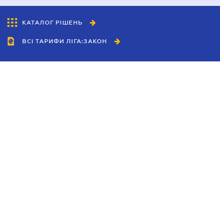
КАТАЛОГ РІШЕНЬ
ВСІ ТАРИФИ ЛІГА:ЗАКОН
Співробітництво
Агенти
Дилери
Політика конфіденційності
Умови використання сайту
Реклама
Блог
Новини компанії
Керівництва
Каталоги компаній