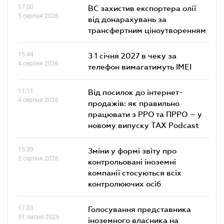
17.00
ВС захистив експортера олії
5 серпня 2026
від донарахувань за
трансфертним ціноутворенням
15.44
З 1 січня 2027 в чеку за
4 серпня 2026
телефон вимагатимуть IMEI
11.11
Від посилок до інтернет-
4 серпня 2026
продажів: як правильно
працювати з РРО та ПРРО – у
новому випуску TAX Podcast
15.39
Зміни у формі звіту про
3 серпня 2026
контрольовані іноземні
компанії стосуються всіх
контролюючих осіб
17.03
Голосування представника
31 липня 2026
іноземного власника на