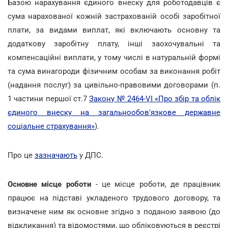
Базою нарахування єдиного внеску для роботодавців є
сума нарахованої кожній застрахованій особі заробітної
плати, за видами виплат, які включають основну та
додаткову заробітну плату, інші заохочувальні та
компенсаційні виплати, у тому числі в натуральній формі
та сума винагороди фізичним особам за виконання робіт
(надання послуг) за цивільно-правовими договорами (п.
1 частини першої ст.7
Закону № 2464-VI «Про збір та облік
єдиного внеску на загальнообов'язкове державне
соціальне страхування»
).
Про це
зазначають
у ДПС.
Основне місце роботи
- це місце роботи, де працівник
працює на підставі укладеного трудового договору, та
визначене ним як основне згідно з поданою заявою (до
відкликання) та відомостями, що обліковуються в реєстрі