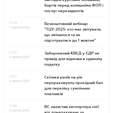
боргів перед колишніми ФОП і
послуг нерезидентів
11.05
Безкоштовний вебінар
7 серпня 2026
"ТЦУ-2025: хто має звітувати,
що змінилося та як
підготуватися до 1 жовтня"
17.07
Заборонений КВЕД у ЄДР не
6 серпня 2026
привід для відмови в єдиному
податку
15.07
Скільки разів на рік
6 серпня 2026
перераховують прохідний бал
для переліку сумлінних
платників
17.00
ВС захистив експортера олії
5 серпня 2026
від донарахувань за