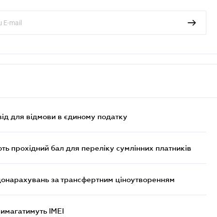
ід для відмови в єдиному податку
ють прохідний бал для переліку сумлінних платників
 донарахувань за трансфертним ціноутворенням
 вимагатимуть IMEI