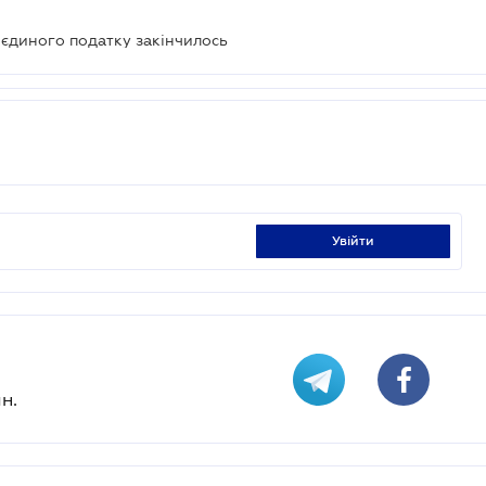
 єдиного податку закінчилось
увійти
н.