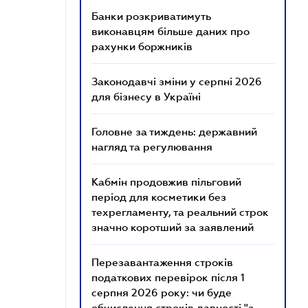
Банки розкриватимуть
виконавцям більше даних про
рахунки боржників
Законодавчі зміни у серпні 2026
для бізнесу в Україні
Головне за тиждень: державний
нагляд та регулювання
Кабмін продовжив пільговий
період для косметики без
техрегламенту, та реальний строк
значно коротший за заявлений
Перезавантаження строків
податкових перевірок після 1
серпня 2026 року: чи буде
обчислення строків давності "з