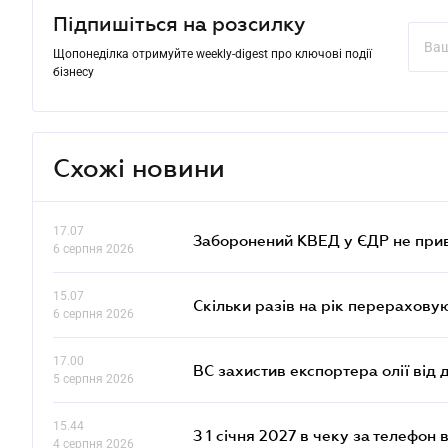
Підпишіться на розсилку
Щопонеділка отримуйте weekly-digest про ключові події
бізнесу
Схожі новини
17.07
Заборонений КВЕД у ЄДР не прив
6 серпня 2026
15.07
Скільки разів на рік перерахову
6 серпня 2026
17.00
ВС захистив експортера олії від
5 серпня 2026
15.44
З 1 січня 2027 в чеку за телефон
4 серпня 2026