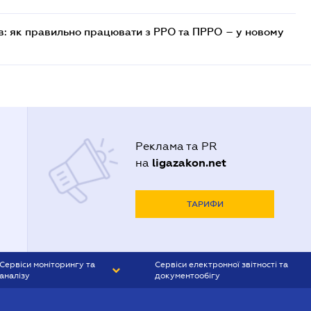
в: як правильно працювати з РРО та ПРРО – у новому
Реклама та PR
ligazakon.net
на
ТАРИФИ
Сервіси моніторингу та
Сервіси електронної звітності та
аналізу
документообігу
CONTR AGENT
Liga:REPORT