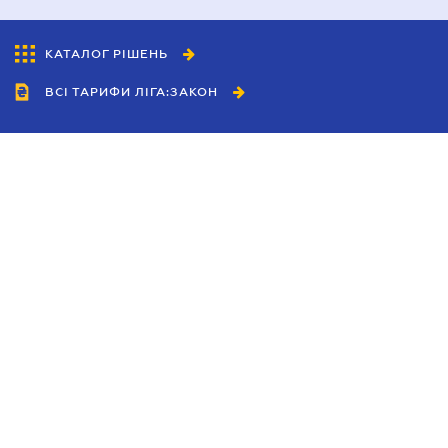
КАТАЛОГ РІШЕНЬ
ВСІ ТАРИФИ ЛІГА:ЗАКОН
Співробітництво
Агенти
Дилери
Політика конфіденційності
Умови використання сайту
Реклама
Блог
Новини компанії
Керівництва
Каталоги компаній