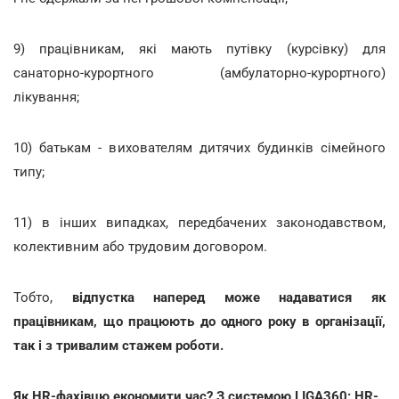
9) працівникам, які мають путівку (курсівку) для
санаторно-курортного (амбулаторно-курортного)
лікування;
10) батькам - вихователям дитячих будинків сімейного
типу;
11) в інших випадках, передбачених законодавством,
колективним або трудовим договором.
Тобто,
відпустка наперед може надаватися як
працівникам, що працюють до одного року в організації,
так і з тривалим стажем роботи.
Як HR-фахівцю економити час? З системою LIGA360: HR-