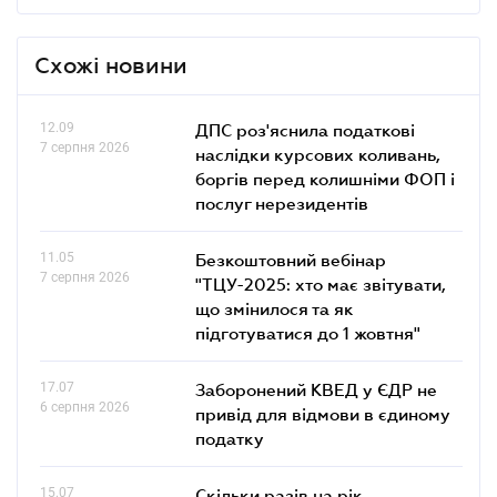
Схожі новини
12.09
ДПС роз'яснила податкові
7 серпня 2026
наслідки курсових коливань,
боргів перед колишніми ФОП і
послуг нерезидентів
11.05
Безкоштовний вебінар
7 серпня 2026
"ТЦУ-2025: хто має звітувати,
що змінилося та як
підготуватися до 1 жовтня"
17.07
Заборонений КВЕД у ЄДР не
6 серпня 2026
привід для відмови в єдиному
податку
15.07
Скільки разів на рік