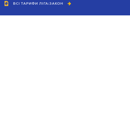
ВСІ ТАРИФИ ЛІГА:ЗАКОН
Співробітництво
Агенти
Дилери
Політика конфіденційності
Умови використання сайту
Реклама
Блог
Новини компанії
Керівництва
Каталоги компаній
Теми в центрі уваги
Підтримка та контакти