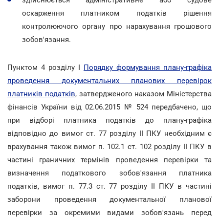
оскарження платником податків рішення
контролюючого органу про нарахування грошового
зобов'язання.
Пунктом 4 розділу І
Порядку формування плану-графіка
проведення документальних планових перевірок
платників податків
, затвердженого наказом Міністерства
фінансів України від 02.06.2015 № 524 передбачено, що
при відборі платника податків до плану-графіка
відповідно до вимог ст. 77 розділу II ПКУ необхідним є
врахування також вимог п. 102.1 ст. 102 розділу II ПКУ в
частині граничних термінів проведення перевірки та
визначення податкового зобов'язання платника
податків, вимог п. 77.3 ст. 77 розділу II ПКУ в частині
заборони проведення документальної планової
перевірки за окремими видами зобов'язань перед