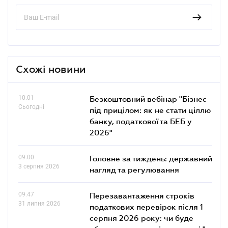
Схожі новини
10.01
Безкоштовний вебінар "Бізнес
Сьогодні
під прицілом: як не стати ціллю
банку, податкової та БЕБ у
2026"
09.00
Головне за тиждень: державний
3 серпня 2026
нагляд та регулювання
09.47
Перезавантаження строків
31 липня 2026
податкових перевірок після 1
серпня 2026 року: чи буде