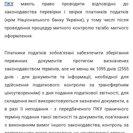
ПКУ
, мають право проводити відповідно до
законодавства перевірки і звірки платників податків
(крім Національного банку України), у тому числі після
проведення процедур митного контролю та/або митного
оформлення.
Платники податків зобов'язані забезпечити зберігання
первинних документів протягом визначених
законодавством термінів, але не менш як 1095 днів (2555
днів - для документів та інформації, необхідної для
здійснення податкового контролю за трансфертним
ціноутворенням) з дня подання податкової звітності, для
складення якої використовуються зазначені документи, а
в разі її неподання - з передбаченого ПКУ граничного
терміну подання такої звітності та документів, пов'язаних
з виконанням вимог іншого законодавства, контроль за
дотриманням якого покладено на контролюючі органи, -