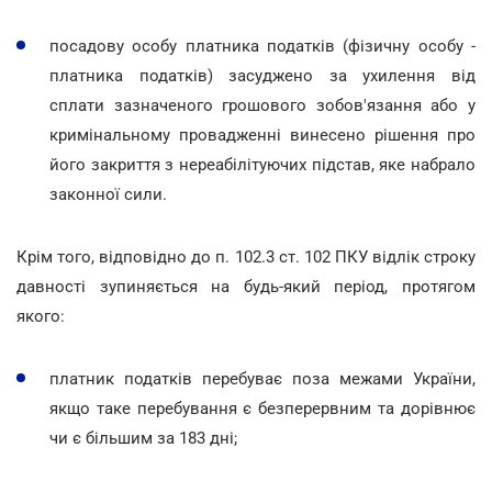
посадову особу платника податків (фізичну особу -
платника податків) засуджено за ухилення від
сплати зазначеного грошового зобов'язання або у
кримінальному провадженні винесено рішення про
його закриття з нереабілітуючих підстав, яке набрало
законної сили.
Крім того, відповідно до п. 102.3 ст. 102 ПКУ відлік строку
давності зупиняється на будь-який період, протягом
якого:
платник податків перебуває поза межами України,
якщо таке перебування є безперервним та дорівнює
чи є більшим за 183 дні;