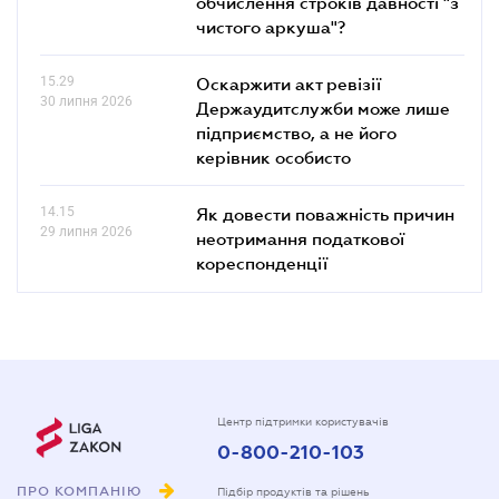
обчислення строків давності "з
чистого аркуша"?
15.29
Оскаржити акт ревізії
30 липня 2026
Держаудитслужби може лише
підприємство, а не його
керівник особисто
14.15
Як довести поважність причин
29 липня 2026
неотримання податкової
кореспонденції
Центр підтримки користувачів
0-800-210-103
ПРО КОМПАНІЮ
Підбір продуктів та рішень