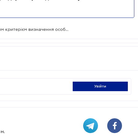
Громадянство не є основоположним критерієм визначення особи як резидента - ВС
увійти
н.