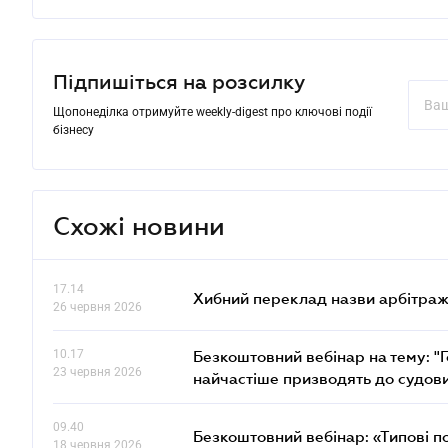
Підпишіться на розсилку
Щопонеділка отримуйте weekly-digest про ключові події
бізнесу
Схожі новини
17.14
Хибний переклад назви арбітражн
26 червня 2026
10.17
Безкоштовний вебінар на тему: "Г
23 червня 2026
найчастіше призводять до судови
09.40
Безкоштовний вебінар: «Типові п
18 червня 2026