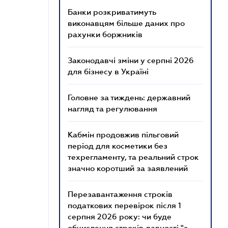
Банки розкриватимуть
виконавцям більше даних про
рахунки боржників
Законодавчі зміни у серпні 2026
для бізнесу в Україні
Головне за тиждень: державний
нагляд та регулювання
Кабмін продовжив пільговий
період для косметики без
техрегламенту, та реальний строк
значно коротший за заявлений
Перезавантаження строків
податкових перевірок після 1
серпня 2026 року: чи буде
обчислення строків давності "з