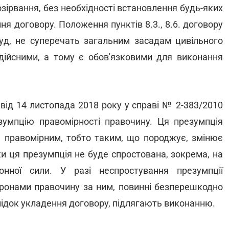
розірвання, без необхідності встановлення будь-яких
я договору. Положення пунктів 8.3., 8.6. договору
уд, не суперечать загальним засадам цивільного
едійсними, а тому є обов'язковими для виконання
від 14 листопада 2018 року у справі № 2-383/2010
умпцію правомірності правочину. Ця презумпція
 правомірним, тобто таким, що породжує, змінює
ки ця презумпція не буде спростована, зокрема, на
онної сили. У разі неспростування презумпції
торонами правочину за ним, повинні безперешкодно
лідок укладення договору, підлягають виконанню.