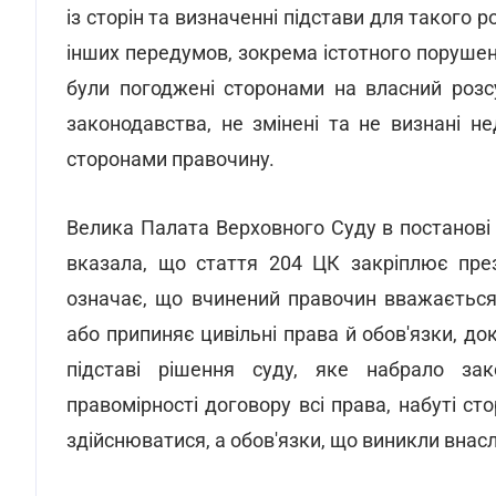
із сторін та визначенні підстави для такого 
інших передумов, зокрема істотного порушенн
були погоджені сторонами на власний розс
законодавства, не змінені та не визнані н
сторонами правочину.
Велика Палата Верховного Суду в постанові 
вказала, що стаття 204 ЦК закріплює през
означає, що вчинений правочин вважається
або припиняє цивільні права й обов'язки, до
підставі рішення суду, яке набрало зак
правомірності договору всі права, набуті с
здійснюватися, а обов'язки, що виникли внас