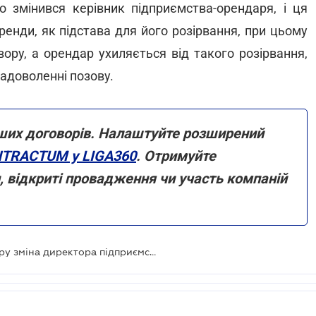
о змінився керівник підприємства-орендаря, і ця
енди, як підстава для його розірвання, при цьому
ору, а орендар ухиляється від такого розірвання,
адоволенні позову.
ших договорів. Налаштуйте розширений
TRACTUM у LIGA360
. Отримуйте
и, відкриті провадження чи участь компаній
Чи є підставою розірвання договору зміна директора підприємства - ВС