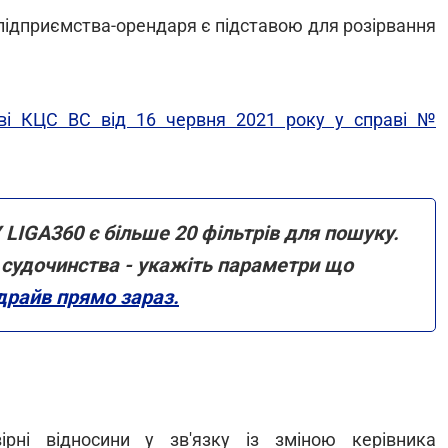
підприємства-орендаря є підставою для розірвання
ві КЦС ВС від 16 червня 2021 року у справі №
 LIGA360 є більше 20 фільтрів для пошуку.
ми судочинства - укажіть параметри що
драйв прямо зараз.
ні відносини у зв'язку із зміною керівника