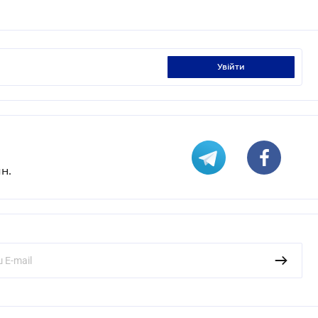
увійти
н.