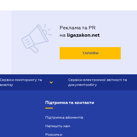
Реклама та PR
ligazakon.net
на
ТАРИФИ
Сервіси моніторингу та
Сервіси електронної звітності та
аналізу
документообігу
CONTR AGENT
Liga:REPORT
Підтримка та контакти
SMS-МАЯК
VERDICTUM
Підтримка абонентів
Напишіть нам
SEMANTRUM
Розсилки
SMS-МАЯК ІПОТЕКА