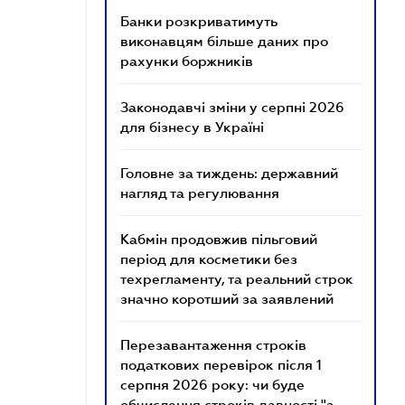
Банки розкриватимуть
виконавцям більше даних про
рахунки боржників
Законодавчі зміни у серпні 2026
для бізнесу в Україні
Головне за тиждень: державний
нагляд та регулювання
Кабмін продовжив пільговий
період для косметики без
техрегламенту, та реальний строк
значно коротший за заявлений
Перезавантаження строків
податкових перевірок після 1
серпня 2026 року: чи буде
обчислення строків давності "з