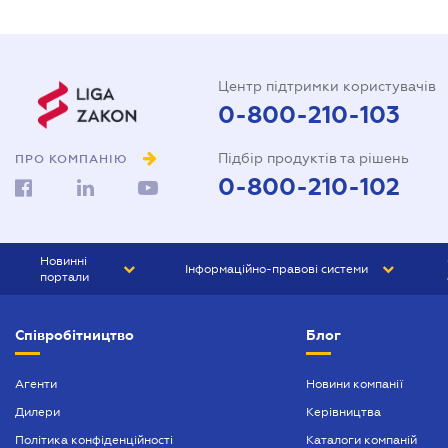
Центр підтримки користувачів
0-800-210-103
Підбір продуктів та рішень
ПРО КОМПАНІЮ
0-800-210-102
Новинні
Інформаційно-правові системи
портали
ЮРЛІГА
Право України
Співробітництво
Блог
БІЗНЕС
ГРАНД
БУХГАЛТЕР.ua
ПРАЙМ
Агенти
Новини компанії
Дилери
Керівництва
БУХГАЛТЕР ПРОФ
Політика конфіденційності
Каталоги компаній
ЮРИСТ ПРОФ