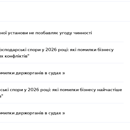
ої установи не позбавляє угоду чинності
осподарські спори у 2026 році: які помилки бізнесу
х конфліктів"
омилки держорганів в судах »
ькі спори у 2026 році: які помилки бізнесу найчастіше
в"
омилки держорганів в судах »