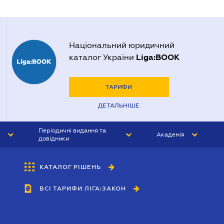
Національний юридичний
Liga:BOOK
каталог України
ТАРИФИ
ДЕТАЛЬНІШЕ
Періодичні видання та
Академія
довідники
ЮРИСТ&ЗАКОН
АКАДЕМІЯ ЛІГА:ЗАКОН
КАТАЛОГ РІШЕНЬ
БУХГАЛТЕР&ЗАКОН
ВСІ ТАРИФИ ЛІГА:ЗАКОН
ВІСНИК МСФЗ
ІНТЕРБУХ
ОСОБИСТИЙ ЕКСПЕРТ