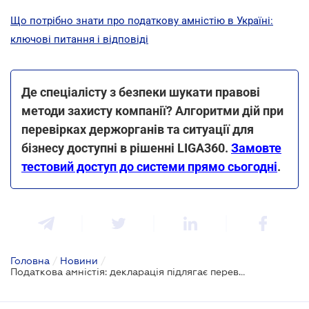
Що потрібно знати про податкову амністію в Україні:
ключові питання і відповіді
Де спеціалісту з безпеки шукати правові
методи захисту компанії? Алгоритми дій при
перевірках держорганів та ситуації для
бізнесу доступні в рішенні LIGA360.
Замовте
тестовий доступ до системи прямо сьогодні
.
Головна
/
Новини
/
Податкова амністія: декларація підлягає перевірці у спеціальному порядку