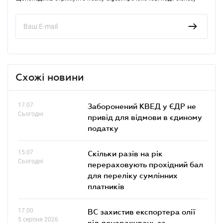
Схожі новини
17.07
Заборонений КВЕД у ЄДР не
Сьогодні
привід для відмови в єдиному
податку
15.07
Скільки разів на рік
Сьогодні
перераховують прохідний бал
для переліку сумлінних
платників
17.00
ВС захистив експортера олії
5 серпня 2026
від донарахувань за