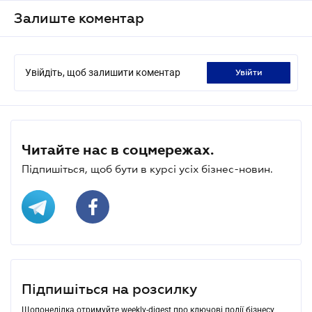
Залиште коментар
Увійдіть, щоб залишити коментар
увійти
Читайте нас в соцмережах.
Підпишіться, щоб бути в курсі усіх бізнес-новин.
Підпишіться на розсилку
Щопонеділка отримуйте weekly-digest про ключові події бізнесу