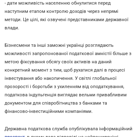
- дати можливість населенню обнулитися перед
наступним етапом контролю доходів через непрямі
методи. Це цілі, які озвучені представниками державної
влади.
Бізнесмени та інші заможні українці розглядають
можливості запропонованої податкової амністії більше з
метою фіксування обсягу своїх активів на даний
конкретний момент з тим, щоб рухатися далі в процесі
інвестування або накопичення. У світлі глобальної
прозорості і боротьби з ухиленням від оподаткування,
податкова індульгенція виглядає вельми привабливим
документом для співробітництва з банками та
фінансово-інвестиційними компаніями.
Державна податкова служба опублікувала інформаційний