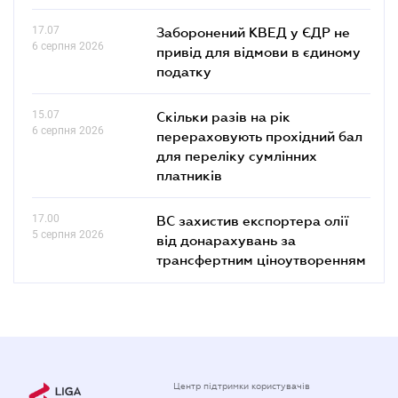
17.07
Заборонений КВЕД у ЄДР не
6 серпня 2026
привід для відмови в єдиному
податку
15.07
Скільки разів на рік
6 серпня 2026
перераховують прохідний бал
для переліку сумлінних
платників
17.00
ВС захистив експортера олії
5 серпня 2026
від донарахувань за
трансфертним ціноутворенням
Центр підтримки користувачів