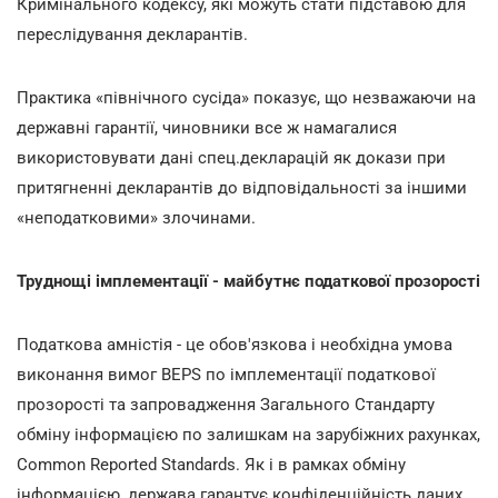
Кримінального кодексу, які можуть стати підставою для
переслідування декларантів.
Практика «північного сусіда» показує, що незважаючи на
державні гарантії, чиновники все ж намагалися
використовувати дані спец.декларацій як докази при
притягненні декларантів до відповідальності за іншими
«неподатковими» злочинами.
Труднощі імплементації - майбутнє податкової прозорості
Податкова амністія - це обов'язкова і необхідна умова
виконання вимог BEPS по імплементації податкової
прозорості та запровадження Загального Стандарту
обміну інформацією по залишкам на зарубіжних рахунках,
Common Reported Standards. Як і в рамках обміну
інформацією, держава гарантує конфіденційність даних,