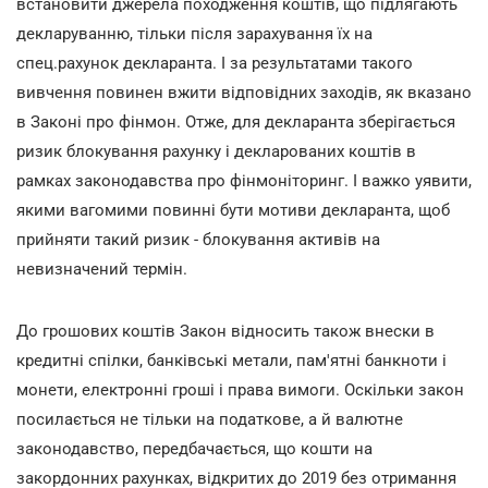
встановити джерела походження коштів, що підлягають
декларуванню, тільки після зарахування їх на
спец.рахунок декларанта. І за результатами такого
вивчення повинен вжити відповідних заходів, як вказано
в Законі про фінмон. Отже, для декларанта зберігається
ризик блокування рахунку і декларованих коштів в
рамках законодавства про фінмоніторинг. І важко уявити,
якими вагомими повинні бути мотиви декларанта, щоб
прийняти такий ризик - блокування активів на
невизначений термін.
До грошових коштів Закон відносить також внески в
кредитні спілки, банківські метали, пам'ятні банкноти і
монети, електронні гроші і права вимоги. Оскільки закон
посилається не тільки на податкове, а й валютне
законодавство, передбачається, що кошти на
закордонних рахунках, відкритих до 2019 без отримання