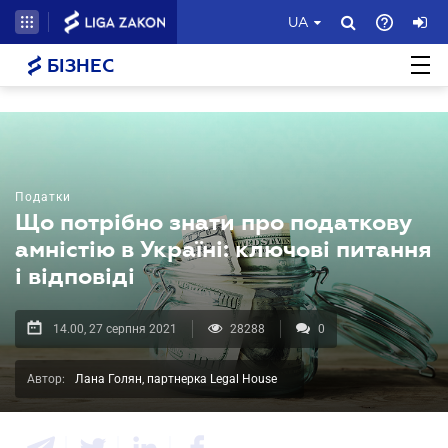
UA
БІЗНЕС
Податки
Що потрібно знати про податкову
амністію в Україні: ключові питання
і відповіді
14.00, 27 серпня 2021
28288
0
Автор:
Лана Голян, партнерка Legal House