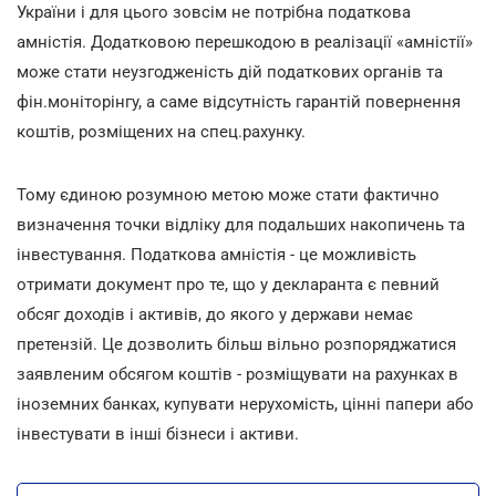
України і для цього зовсім не потрібна податкова
амністія. Додатковою перешкодою в реалізації «амністії»
може стати неузгодженість дій податкових органів та
фін.моніторінгу, а саме відсутність гарантій повернення
коштів, розміщених на спец.рахунку.
Тому єдиною розумною метою може стати фактично
визначення точки відліку для подальших накопичень та
інвестування. Податкова амністія - це можливість
отримати документ про те, що у декларанта є певний
обсяг доходів і активів, до якого у держави немає
претензій. Це дозволить більш вільно розпоряджатися
заявленим обсягом коштів - розміщувати на рахунках в
іноземних банках, купувати нерухомість, цінні папери або
інвестувати в інші бізнеси і активи.