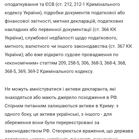
оподаткування та ЄСВ (ст. 212, 212-1 Кримінального
кодексу України), підробки документів податкової або
фінансової звітності, митних декларацій, податкових
накладних або первинної документації (ст. 366 КК
України), службової недбалості щодо податкового,
митного, валютного чи іншого законодавства (ст. 367 КК
України); або вже відкрито судове провадження по
«економічним» статтям 209, 258-5, 306, 368-3, 368-4, 368,
368-5, 369, 369-2 Кримінального кодексу.
Не можуть амністуватися і активи декларанта, які
знаходяться або мають джерело походження в РФ.
Спірним питанням залишаються активи в Криму: з
одного боку, це активи українські, з іншого - для
збереження вони були перереєстровані за
законодавством РФ. Створюється враження, що держава