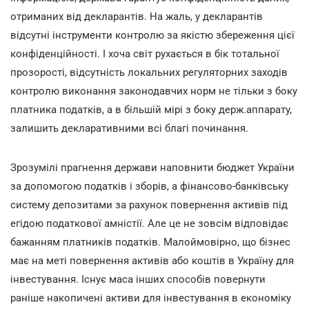
отриманих від декларантів. На жаль, у декларантів
відсутні інструменти контролю за якістю збереження цієї
конфіденційності. І хоча світ рухається в бік тотальної
прозорості, відсутність локальних регуляторних заходів
контролю виконання законодавчих норм не тільки з боку
платника податків, а в більшій мірі з боку держ.аппарату,
залишить декларативними всі благі починання.
Зрозумілі прагнення держави наповнити бюджет України
за допомогою податків і зборів, а фінансово-банківську
систему депозитами за рахунок повернення активів під
егідою податкової амністії. Але це не зовсім відповідає
бажанням платників податків. Малоймовірно, що бізнес
має на меті повернення активів або коштів в Україну для
інвестування. Існує маса інших способів повернути
раніше накопичені активи для інвестування в економіку