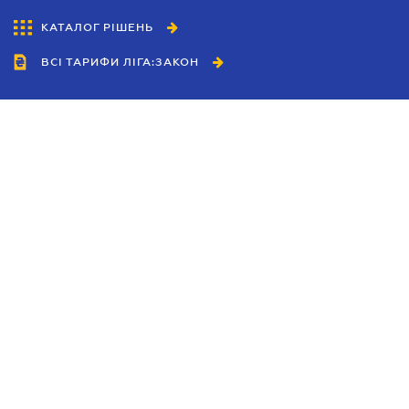
КАТАЛОГ РІШЕНЬ
ВСІ ТАРИФИ ЛІГА:ЗАКОН
Співробітництво
Агенти
Дилери
Політика конфіденційності
Умови використання сайту
Реклама
Блог
Новини компанії
Керівництва
Каталоги компаній
Теми в центрі уваги