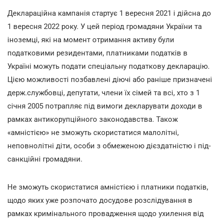
Деклараційна кампанія стартує 1 вересня 2021 і дійсна до
1 вересня 2022 року. У цей період громадяни України та
іноземці, які на момент отримання активу були
податковими резидентами, платниками податків в
Україні можуть подати спеціальну податкову декларацію.
Цією можливості позбавлені діючі або раніше призначені
держ.службовці, депутати, члени їх сімей та всі, хто з 1
січня 2005 потрапляє під вимоги декларувати доходи в
рамках антикорупційного законодавства. Також
«амністією» не зможуть скористатися малолітні,
неповнолітні діти, особи з обмеженою дієздатністю і під-
санкційні громадяни.
Не зможуть скористатися амністією і платники податків,
щодо яких уже розпочато досудове розслідування в
рамках кримінального провадження щодо ухилення від