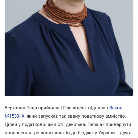
Верховна Рада прийняла і Президент підписав
Закон
№1539-IX
, який запускає так звану податкову амністію.
Цілей у податкової амністії декілька. Перша - привернути
повернення грошових коштів до бюджету України. І друга