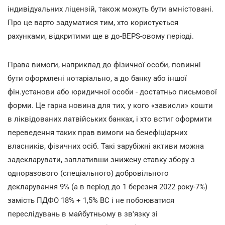
індивідуальних ліцензій, також можуть бути амністовані.
Про це варто задуматися тим, хто користується
рахунками, відкритими ще в до-BEPS-овому періоді.
Права вимоги, наприклад до фізичної особи, повинні
бути оформлені нотаріально, а до банку або іншої
фін.установи або юридичної особи - достатньо письмової
форми. Це гарна новина для тих, у кого «зависли» кошти
в ліквідованих латвійських банках, і хто встиг оформити
переведення таких прав вимоги на бенефіціарних
власників, фізичних осіб. Такі зарубіжні активи можна
задекларувати, заплативши знижену ставку збору з
одноразового (спеціального) добровільного
декларування 9% (а в період до 1 березня 2022 року-7%)
замість ПДФО 18% + 1,5% ВС і не побоюватися
переслідувань в майбутньому в зв'язку зі