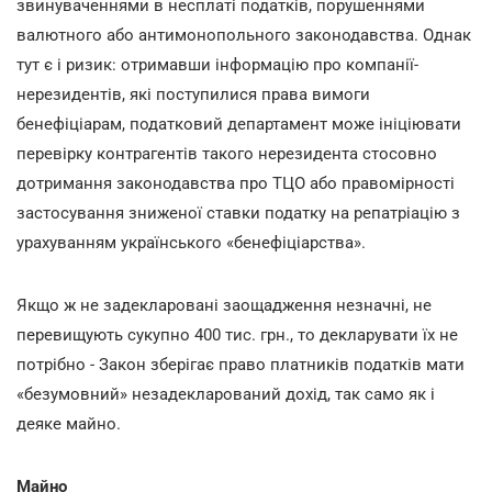
звинуваченнями в несплаті податків, порушеннями
валютного або антимонопольного законодавства. Однак
тут є і ризик: отримавши інформацію про компанії-
нерезидентів, які поступилися права вимоги
бенефіціарам, податковий департамент може ініціювати
перевірку контрагентів такого нерезидента стосовно
дотримання законодавства про ТЦО або правомірності
застосування зниженої ставки податку на репатріацію з
урахуванням українського «бенефіціарства».
Якщо ж не задекларовані заощадження незначні, не
перевищують сукупно 400 тис. грн., то декларувати їх не
потрібно - Закон зберігає право платників податків мати
«безумовний» незадекларований дохід, так само як і
деяке майно.
Майно