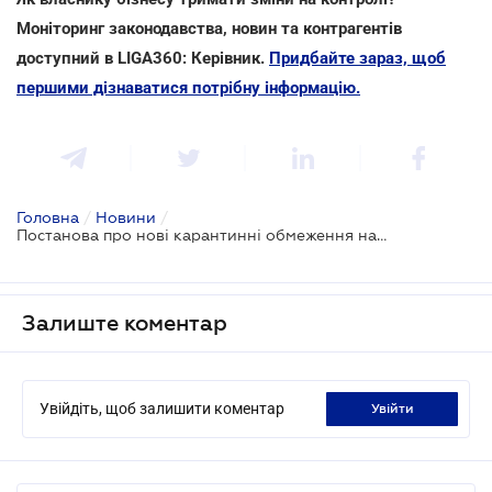
Моніторинг законодавства, новин та контрагентів
доступний в LIGA360: Керівник.
Придбайте зараз, щоб
першими дізнаватися потрібну інформацію.
Головна
/
Новини
/
Постанова про нові карантинні обмеження набула чинності
Залиште коментар
Увійдіть, щоб залишити коментар
увійти