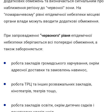
додаткових обмежень та визначається сигнальним про
наближення регіону до "червоної" зони. На
"помаранчевому" рівні епідемічної небезпеки місцеві
органи влади можуть вводити додаткові обмеження.
При запровадженні
“червоного” рівня
епідемічної
небезпеки зберігаються всі попередні обмеження, а
також забороняється:
робота закладів громадського харчування, окрім
адресної доставки та замовлень навинос,
робота ТРЦ та інших розважальних закладів,
кінотеатрів, театрів тощо,
робота закладів освіти, окрім дитячих садків і
початкових класів шкіл,