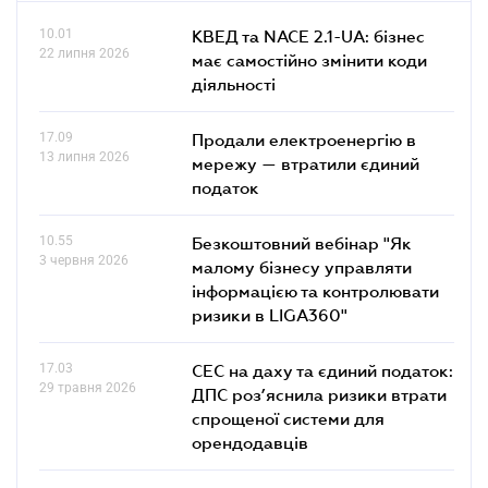
10.01
КВЕД та NACE 2.1-UA: бізнес
22 липня 2026
має самостійно змінити коди
діяльності
17.09
Продали електроенергію в
13 липня 2026
мережу — втратили єдиний
податок
10.55
Безкоштовний вебінар "Як
3 червня 2026
малому бізнесу управляти
інформацією та контролювати
ризики в LIGA360"
17.03
СЕС на даху та єдиний податок:
29 травня 2026
ДПС роз’яснила ризики втрати
спрощеної системи для
орендодавців