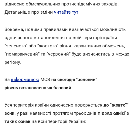
відносно обмежувальних протиепідемічних заходів.
Детальніше про зміни
читайте тут
Зокрема, новими правилами визначається можливість
одночасного встановлення по всій території країни
“зеленого” або “жовтого” рівня карантинних обмежень,
“помаранчевий” та “червоний” буде визначатись в межах
регіону.
За
інформацією
МОЗ
на сьогодні "зелений"
рівень встановлено як базовий
.
Уся територія країни одночасно повернеться
до “жовтої”
зони
, у разі наявності протягом трьох днів підряд
однієї з
таких ознак
на всій території України: