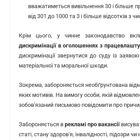
вважатиметься вивільнення 30 і більше пр
від 301 до 1000 та 3 і більше відсотків з ч
Крім цього, у чинне законодавство в
дискримінації в оголошеннях з працевлашт
дискримінації звернутися до суду із заяво
матеріальної та моральної шкоди.
Зокрема, забороняється необґрунтована відмо
яких мотивів. На вимогу особи, якій відмовле
зобов'язаний письмово повідомити про причин
Забороняється в
рекламі про вакансії
висуват
статі, стану здоров'я, інвалідності, підозри 