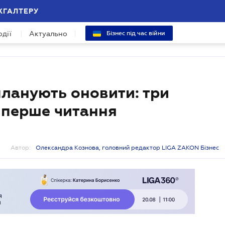
ХГАЛТЕРУ
одії
Актуально
Бізнес під час війни
ланують оновити: три
 перше читання
Автор:
Олександра Кознова, головний редактор LIGA ZAKON Бізнес