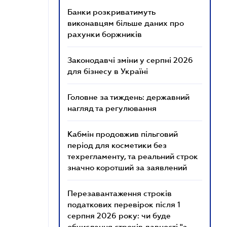
Банки розкриватимуть
виконавцям більше даних про
рахунки боржників
Законодавчі зміни у серпні 2026
для бізнесу в Україні
Головне за тиждень: державний
нагляд та регулювання
Кабмін продовжив пільговий
період для косметики без
техрегламенту, та реальний строк
значно коротший за заявлений
Перезавантаження строків
податкових перевірок після 1
серпня 2026 року: чи буде
обчислення строків давності "з