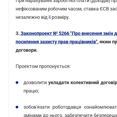
При нарахуванні заробітної плати (доходів) 
нефіксованим робочим часом, ставка ЄСВ зас
незалежно від її розміру.
3.
Законопроект № 5266 "Про внесення змін д
посилення захисту прав працівників"
, яким п
договори.
Проектом пропонується:
дозволити
укладати колективний догові
працю;
зобов'язати роботодавця ознайомлюват
змінами до нього, забезпечити безперешк