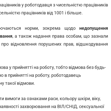
ацівників у роботодавця з чисельністю працівників
исельністю працівників від 1001 і більше.
ключаються норми, зокрема щодо
недопущення
ування
, а також надання права особам, що зазнали
ю про відновлення порушених прав, відшкодування
ва у прийнятті на роботу,
тобто відмова без будь-
но в прийнятті на роботу, роботодавець
у такої відмови.
и вимоги за ознаками раси, кольору шкіри, віку,
чи наявності захворювання на ВІЛ/СНІД, сексуальної