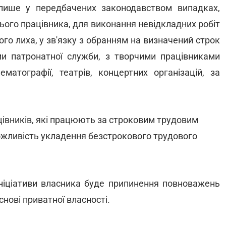
лише у передбачених законодавством випадках,
ього працівника, для виконання невідкладних робіт
йного лиха, у зв'язку з обранням на визначений строк
ми патронатної служби, з творчими працівниками
нематографії, театрів, концертних організацій, за
івників, які працюють за строковим трудовим
можливість укладення безстрокового трудового
ініціативи власника буде припинення повноважень
снові приватної власності.