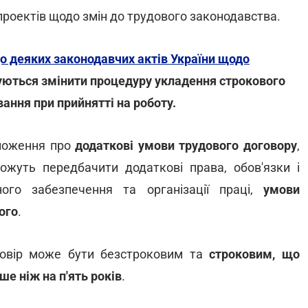
проектів щодо змін до трудового законодавства.
о деяких законодавчих актів України щодо
уються змінити процедуру укладення строкового
ання при прийнятті на роботу.
ложення про
додаткові умови трудового договору
,
жуть передбачити додаткові права, обов'язки і
ьного забезпечення та організації праці,
умови
ого
.
говір може бути безстроковим та
строковим, що
ше ніж на п'ять років
.