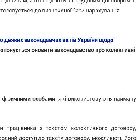
працівникам, які працюють за трудовим договором з
тосовується до визначеної бази нарахування
о деяких законодавчих актів України щодо
ропонується оновити законодавство про колективні
р фізичними особами
, які використовують найману
и працівника з текстом колективного договору,
одний доступ до тексту договору, можливість його