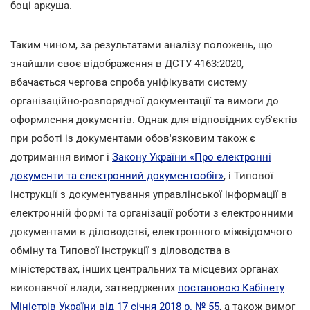
боці аркуша.
Таким чином, за результатами аналізу положень, що
знайшли своє відображення в ДСТУ 4163:2020,
вбачається чергова спроба уніфікувати систему
організаційно-розпорядчої документації та вимоги до
оформлення документів. Однак для відповідних суб'єктів
при роботі із документами обов'язковим також є
дотримання вимог і
Закону України «Про електронні
документи та електронний документообіг»
, і Типової
інструкції з документування управлінської інформації в
електронній формі та організації роботи з електронними
документами в діловодстві, електронного міжвідомчого
обміну та Типової інструкції з діловодства в
міністерствах, інших центральних та місцевих органах
виконавчої влади, затверджених
постановою Кабінету
Міністрів України від 17 січня 2018 р. № 55
, а також вимог