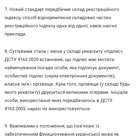
7. Новий стандарт передбачив склад реєстраційного
індексу, спосіб відокремлення складових частин
реєстраційного індексу одна від одної, навів наочні
приклади.
8. Суттєвими стали і зміни у складі реквізиту «підпис».
ДСТУ 4163:2020 встановив, що підпис має містити
найменування посади особи, яка підписує документ,
особистий підпис (окрім електронних документів),
власне ім'я і прізвище. Крім того, прізвище (у складі будь-
якого реквізиту) друкується великими літерами. Ініціали
особи, використання яких передбачалось в ДСТУ
4163:2003, наразі не використовуються.
9. Важливими є положення, що пов'язані із
забезпеченням функціонування української мови як