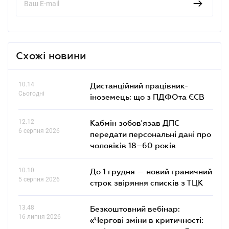
Схожі новини
10.14
Дистанційний працівник-
Сьогодні
іноземець: що з ПДФОта ЄСВ
12.12
Кабмін зобов'язав ДПС
6 серпня 2026
передати персональні дані про
чоловіків 18–60 років
10.10
До 1 грудня — новий граничний
5 серпня 2026
строк звіряння списків з ТЦК
13.48
Безкоштовний вебінар:
16 липня 2026
«Чергові зміни в критичності: