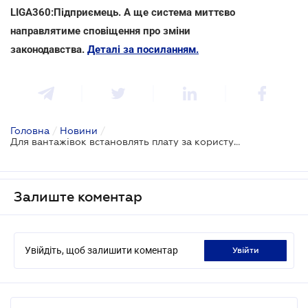
LIGA360:Підприємець. А ще система миттєво
направлятиме сповіщення про зміни
законодавства.
Деталі за посиланням.
Головна
/
Новини
/
Для вантажівок встановлять плату за користування дорогами та запровадять штрафи
Залиште коментар
Увійдіть, щоб залишити коментар
увійти