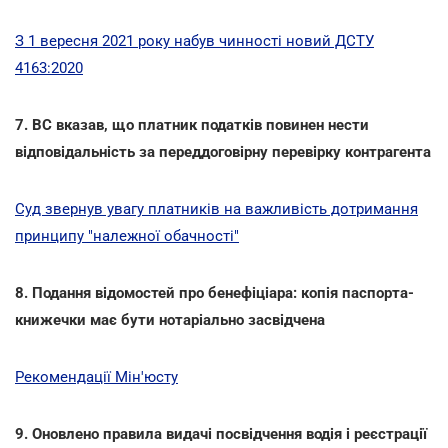
З 1 вересня 2021 року набув чинності новий ДСТУ
4163:2020
7. ВС вказав, що платник податків повинен нести
відповідальність за переддоговірну перевірку контрагента
Суд звернув увагу платників на важливість дотримання
принципу "належної обачності"
8. Подання відомостей про бенефіціара: копія паспорта-
книжечки має бути нотаріально засвідчена
Рекомендації Мін'юсту
9. Оновлено правила видачі посвідчення водія і реєстрації