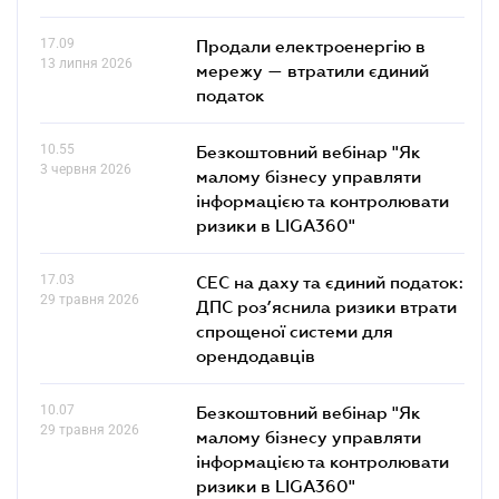
17.09
Продали електроенергію в
13 липня 2026
мережу — втратили єдиний
податок
10.55
Безкоштовний вебінар "Як
3 червня 2026
малому бізнесу управляти
інформацією та контролювати
ризики в LIGA360"
17.03
СЕС на даху та єдиний податок:
29 травня 2026
ДПС роз’яснила ризики втрати
спрощеної системи для
орендодавців
10.07
Безкоштовний вебінар "Як
29 травня 2026
малому бізнесу управляти
інформацією та контролювати
ризики в LIGA360"