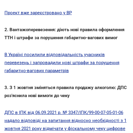
Проект вже зареєстровано у ВР
2. Вантажоперевезення: діють нові правила оформлення
ТТН і штрафи за порушення габаритно-вагових вимог
В Україні посилили відповідальність учасників
перевезень і запровадили нові штрафи за порушення
габаритно-вагових параметрів
3. З 1 жовтня зміняться правила продажу алкоголю: ДПС
роз'яснила нові вимоги до чеку
ДПС в ІПК від 06.09.2021 р. № 3347/ІПК/99-00-07-05-01-06
надало відповіді на запитання відносно необхідності з 1
жовтня 2021 року відмічати у фіскальному чеку цифрове