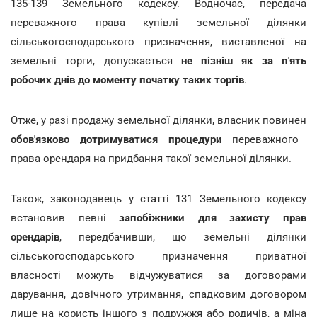
135-139 Земельного кодексу. Водночас, передача
переважного права купівлі земельної ділянки
сільськогосподарського призначення, виставленої на
земельні торги, допускається
не пізніш як за п'ять
робочих днів до моменту початку таких торгів
.
Отже, у разі продажу земельної ділянки, власник повинен
обов'язково дотримуватися процедури
переважного
права орендаря на придбання такої земельної ділянки.
Також, законодавець у статті 131 Земельного кодексу
встановив певні
запобіжники для захисту прав
орендарів
, передбачивши, що земельні ділянки
сільськогосподарського призначення приватної
власності можуть відчужуватися за договорами
дарування, довічного утримання, спадковим договором
лише на користь іншого з подружжя або родичів, а міна