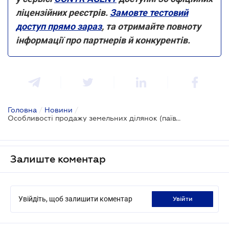
ліцензійних реєстрів.
Замовте тестовий
доступ прямо зараз
, та отримайте повноту
інформації про партнерів й конкурентів.
Головна
/
Новини
/
Особливості продажу земельних ділянок (паїв), які передані у користування за договором оренди
Залиште коментар
Увійдіть, щоб залишити коментар
увійти