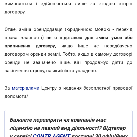
вимагається і здійснюється лише за згодою сторін
договору.
Отже, зміна орендодавця (юридичною мовою - перехід
права власності)
не є підставою для зміни умов або
припинення договору
, якщо інше не передбачено
договором оренди землі. Тобто, якщо в самому договорі
оренди не зазначено інше, він продовжує діяти до
закінчення строку, на який його укладено.
За
матеріалами
Центру з надання безоплатної правової
допомоги/
Бажаєте перевірити чи компанія має
ліцензію на певний вид діяльності? Відтепер
у сервісі
CONTR AGENT
доступні 30 офіційних