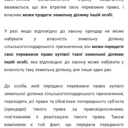
вважається, що він втратив своє переважне право, і
власник
може продати земельну ділянку іншій особі
.
У разі якщо відповідно до закону орендар не може
набувати у власність земельну ділянку
сільськогосподарського призначення, він
може передати
своє переважне право купівлі такої земельної ділянки
іншій особі
, яка відповідно до закону може набувати у
власність таку земельну ділянку, але лише один раз.
До особи, якій передано переважне право купівлі
земельної ділянки сільськогосподарського призначення,
переходять усі права та обов'язки попереднього суб'єкта
(орендаря) такого права за правовідносинами,
пов'язаними з реалізацією такого права. Також
важливим є той факт, що передача переданого