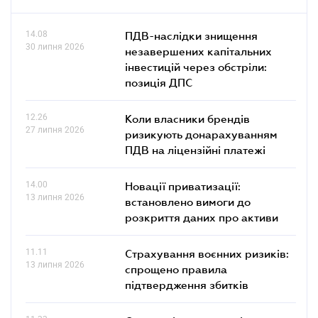
14.08
ПДВ-наслідки знищення
30 липня 2026
незавершених капітальних
інвестицій через обстріли:
позиція ДПС
12.26
Коли власники брендів
27 липня 2026
ризикують донарахуванням
ПДВ на ліцензійні платежі
14.00
Новації приватизації:
13 липня 2026
встановлено вимоги до
розкриття даних про активи
11.11
Страхування воєнних ризиків:
13 липня 2026
спрощено правила
підтвердження збитків