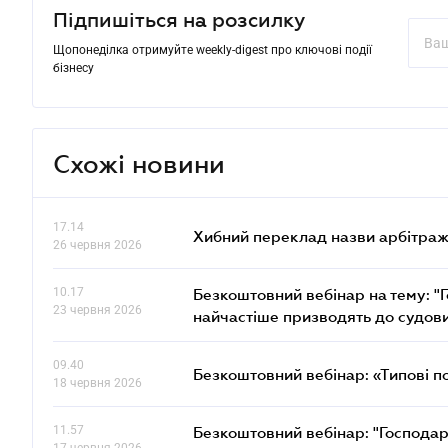
Підпишіться на розсилку
Щопонеділка отримуйте weekly-digest про ключові події
бізнесу
Схожі новини
17.14
Хибний переклад назви арбітражн
26 червня 2026
10.17
Безкоштовний вебінар на тему: "Г
23 червня 2026
найчастіше призводять до судови
09.40
Безкоштовний вебінар: «Типові п
18 червня 2026
11.57
Безкоштовний вебінар: "Господарс