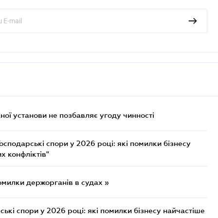
ої установи не позбавляє угоду чинності
осподарські спори у 2026 році: які помилки бізнесу
х конфліктів"
омилки держорганів в судах »
ькі спори у 2026 році: які помилки бізнесу найчастіше