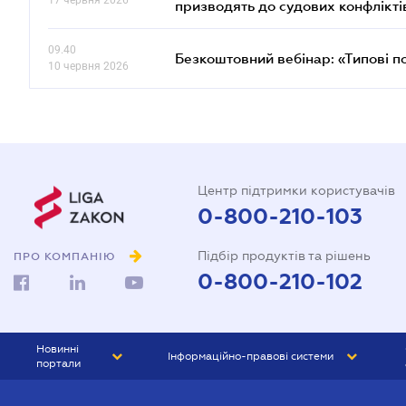
17 червня 2026
призводять до судових конфлікті
09.40
Безкоштовний вебінар: «Типові п
10 червня 2026
Центр підтримки користувачів
0-800-210-103
Підбір продуктів та рішень
ПРО КОМПАНІЮ
0-800-210-102
Новинні
Інформаційно-правові системи
портали
ЮРЛІГА
Право України