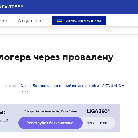
ХГАЛТЕРУ
одії
Актуально
Бізнес під час війни
логера через провалену
Автор:
Ольга Баранова, провідний юрист-аналітик ЛІГА:ЗАКОН
Бізнес