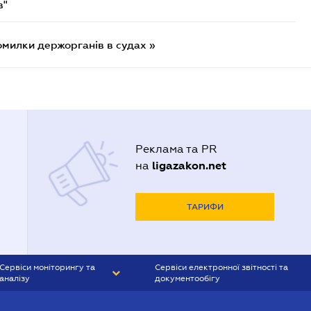
в"
омилки держорганів в судах »
Реклама та PR
ligazakon.net
на
ТАРИФИ
Сервіси моніторингу та
Сервіси електронної звітності та
аналізу
документообігу
CONTR AGENT
Liga:REPORT