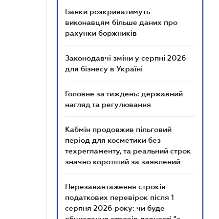
Банки розкриватимуть
виконавцям більше даних про
рахунки боржників
Законодавчі зміни у серпні 2026
для бізнесу в Україні
Головне за тиждень: державний
нагляд та регулювання
Кабмін продовжив пільговий
період для косметики без
техрегламенту, та реальний строк
значно коротший за заявлений
Перезавантаження строків
податкових перевірок після 1
серпня 2026 року: чи буде
обчислення строків давності "з