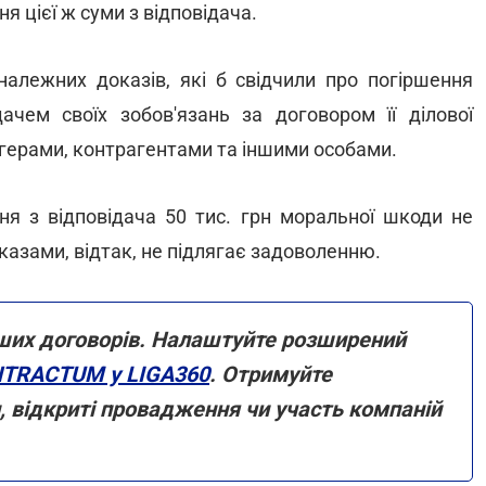
ня цієї ж суми з відповідача.
алежних доказів, які б свідчили про погіршення
ачем своїх зобов'язань за договором її ділової
логерами, контрагентами та іншими особами.
ня з відповідача 50 тис. грн моральної шкоди не
зами, відтак, не підлягає задоволенню.
ших договорів. Налаштуйте розширений
TRACTUM у LIGA360
. Отримуйте
и, відкриті провадження чи участь компаній