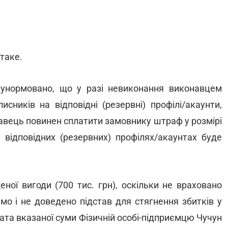
таке.
унормовано, що у разі невиконання виконавцем
исників на відповідні (резервні) профілі/акаунти,
авець повинен сплатити замовнику штраф у розмірі
а відповідних (резервних) профілях/акаунтах буде
ної вигоди (700 тис. грн), оскільки не враховано
мо і не доведено підстав для стягнення збитків у
плата вказаної суми Фізичній особі-підприємцю Чучун