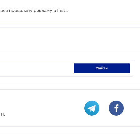
Суд може оштрафувати блогера через провалену рекламу в Instagram
увійти
н.