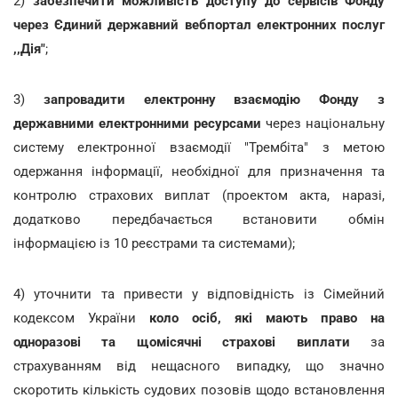
2)
забезпечити можливість доступу до сервісів Фонду
через Єдиний державний вебпортал електронних послуг
,,Дія"
;
3)
запровадити електронну взаємодію Фонду з
державними електронними ресурсами
через національну
систему електронної взаємодії "Трембіта" з метою
одержання інформації, необхідної для призначення та
контролю страхових виплат (проектом акта, наразі,
додатково передбачається встановити обмін
інформацією із 10 реєстрами та системами);
4) уточнити та привести у відповідність із Сімейний
кодексом України
коло осіб, які мають право на
одноразові та щомісячні страхові виплати
за
страхуванням від нещасного випадку, що значно
скоротить кількість судових позовів щодо встановлення