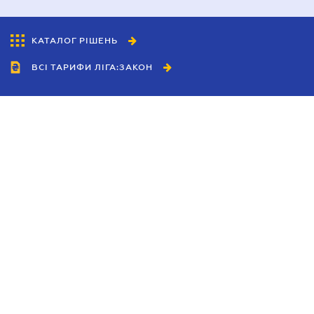
КАТАЛОГ РІШЕНЬ
ВСІ ТАРИФИ ЛІГА:ЗАКОН
Співробітництво
Агенти
Дилери
Політика конфіденційності
Умови використання сайту
Реклама
Блог
Новини компанії
Керівництва
Каталоги компаній