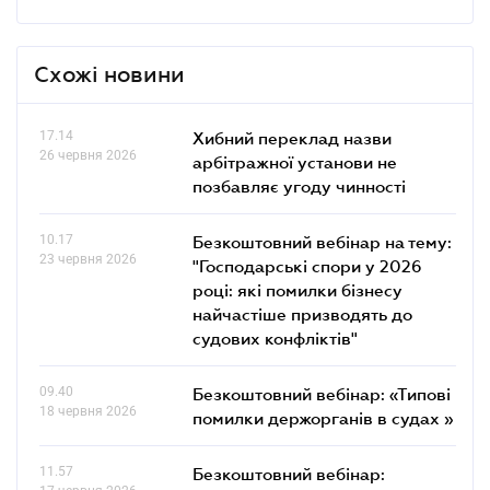
Схожі новини
17.14
Хибний переклад назви
26 червня 2026
арбітражної установи не
позбавляє угоду чинності
10.17
Безкоштовний вебінар на тему:
23 червня 2026
"Господарські спори у 2026
році: які помилки бізнесу
найчастіше призводять до
судових конфліктів"
09.40
Безкоштовний вебінар: «Типові
18 червня 2026
помилки держорганів в судах »
11.57
Безкоштовний вебінар: