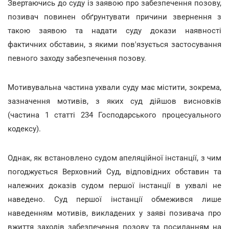
Звертаючись до суду із заявою про забезпечення позову,
позивач повинен обґрунтувати причини звернення з
такою заявою та надати суду докази наявності
фактичних обставин, з якими пов'язується застосування
певного заходу забезпечення позову.
Мотивувальна частина ухвали суду має містити, зокрема,
зазначення мотивів, з яких суд дійшов висновків
(частина 1 статті 234 Господарського процесуального
кодексу).
Однак, як встановлено судом апеляційної інстанції, з чим
погоджується Верховний Суд, відповідних обставин та
належних доказів судом першої інстанції в ухвалі не
наведено. Суд першої інстанції обмежився лише
наведенням мотивів, викладених у заяві позивача про
вжиття заходів забезпечення позову та посиланням на