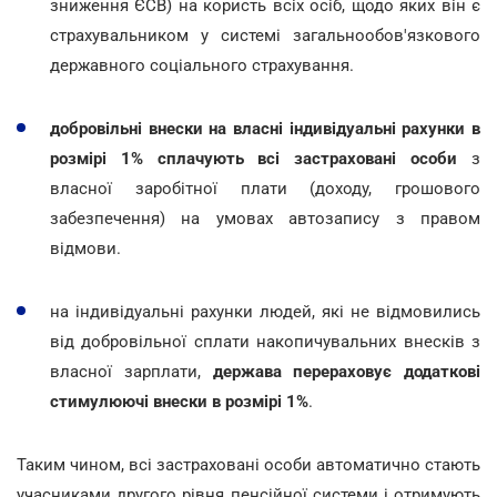
зниження ЄСВ) на користь всіх осіб, щодо яких він є
страхувальником у системі загальнообов'язкового
державного соціального страхування.
добровільні внески на власні індивідуальні рахунки в
розмірі 1% сплачують всі застраховані особи
з
власної заробітної плати (доходу, грошового
забезпечення) на умовах автозапису з правом
відмови.
на індивідуальні рахунки людей, які не відмовились
від добровільної сплати накопичувальних внесків з
власної зарплати,
держава перераховує додаткові
стимулюючі внески в розмірі 1%
.
Таким чином, всі застраховані особи автоматично стають
учасниками другого рівня пенсійної системи і отримують