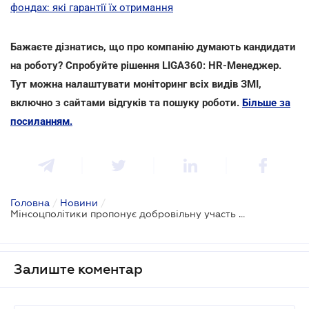
фондах: які гарантії їх отримання
Бажаєте дізнатись, що про компанію думають кандидати
на роботу? Спробуйте рішення LIGA360: HR-Менеджер.
Тут можна налаштувати моніторинг всіх видів ЗМІ,
включно з сайтами відгуків та пошуку роботи.
Більше за
посиланням.
Головна
/
Новини
/
Мінсоцполітики пропонує добровільну участь у накопичувальній пенсійній системи зі 100% бонусом від держави
Залиште коментар