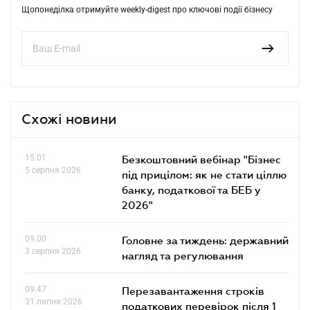
Щопонеділка отримуйте weekly-digest про ключові події бізнесу
Схожі новини
15.01
Безкоштовний вебінар "Бізнес
5 серпня 2026
під прицілом: як не стати ціллю
банку, податкової та БЕБ у
2026"
09.00
Головне за тиждень: державний
3 серпня 2026
нагляд та регулювання
09.47
Перезавантаження строків
31 липня 2026
податкових перевірок після 1