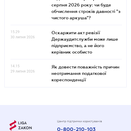
серпня 2026 року: чи буде
обчислення строків давності "з
чистого аркуша"?
15.29
Оскаржити акт ревізії
30 липня 2026
Держаудитслужби може лише
підприємство, а не його
керівник особисто
14.15
Як довести поважність причин
29 липня 2026
неотримання податкової
кореспонденції
Центр підтримки користувачів
0-800-210-103