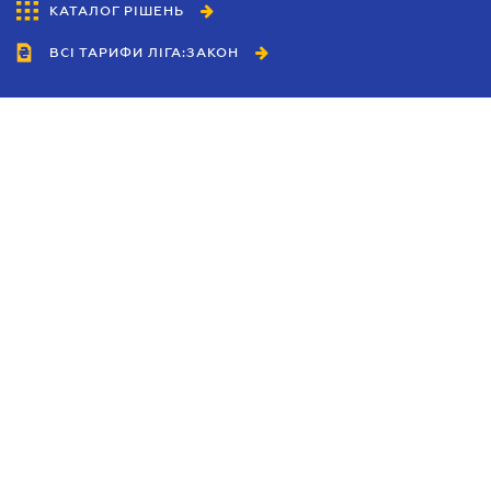
КАТАЛОГ РІШЕНЬ
ВСІ ТАРИФИ ЛІГА:ЗАКОН
Співробітництво
Агенти
Дилери
Політика конфіденційності
Умови використання сайту
Реклама
Блог
Новини компанії
Керівництва
Каталоги компаній
Теми в центрі уваги