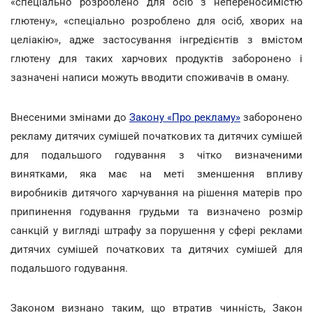
«спеціально розроблено для осіб з непереносимістю
глютену», «спеціально розроблено для осіб, хворих на
целіакію», адже застосування інгредієнтів з вмістом
глютену для таких харчових продуктів заборонено і
зазначені написи можуть вводити споживачів в оману.
Внесеними змінами до
Закону «Про рекламу»
заборонено
рекламу дитячих сумішей початкових та дитячих сумішей
для подальшого годування з чітко визначеними
винятками, яка має на меті зменшення впливу
виробників дитячого харчування на рішення матерів про
припинення годування грудьми та визначено розмір
санкцій у вигляді штрафу за порушення у сфері реклами
дитячих сумішей початкових та дитячих сумішей для
подальшого годування.
Законом визнано таким, що втратив чинність, Закон