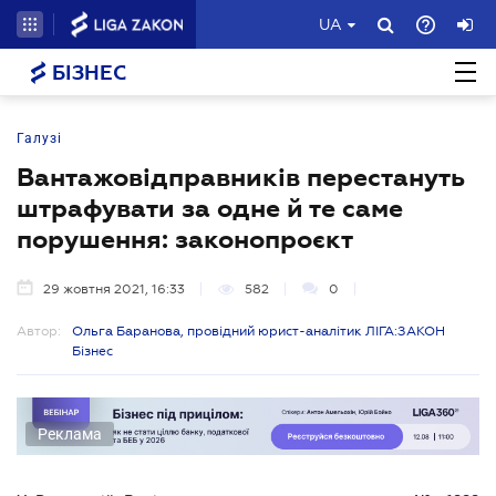
UA
БІЗНЕС
Галузі
Вантажовідправників перестануть
штрафувати за одне й те саме
порушення: законопроєкт
29 жовтня 2021, 16:33
582
0
Автор:
Ольга Баранова, провідний юрист-аналітик ЛІГА:ЗАКОН
Бізнес
Реклама