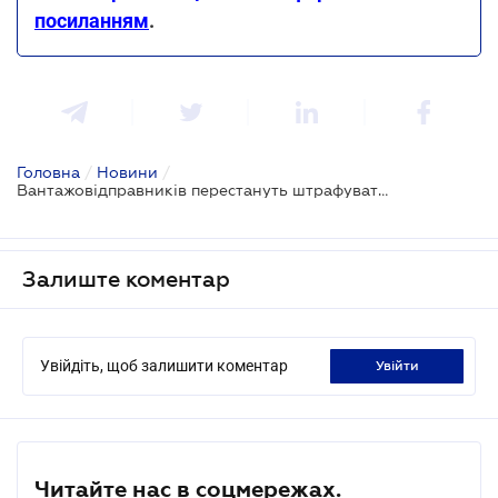
посиланням
.
Головна
/
Новини
/
Вантажовідправників перестануть штрафувати за одне й те саме порушення: законопроєкт
Залиште коментар
Увійдіть, щоб залишити коментар
увійти
Читайте нас в соцмережах.