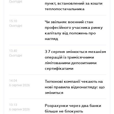
Сьогодні
пункт, встановлений за кошти
теплопостачальника
15.10
Чи звільняє воєнний стан
Сьогодні
професійного учасника ринку
капіталу від положень про
нагляд
13.40
З 7 серпня змінюється механізм
Сьогодні
операцій із тримісячними
лімітованими депозитними
сертифікатами
14.04
Тютюнові компанії чекають на
6 серпня 2026
нові правила відеонагляду: що
зміниться
13.13
Розрахунки через два банки
6 серпня 2026
більше не блокують