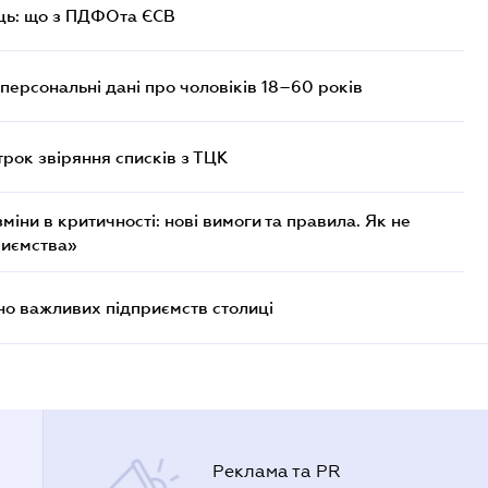
ць: що з ПДФОта ЄСВ
персональні дані про чоловіків 18–60 років
трок звіряння списків з ТЦК
міни в критичності: нові вимоги та правила. Як не
риємства»
о важливих підприємств столиці
Реклама та PR