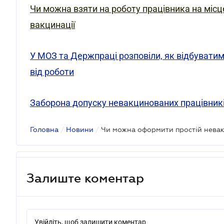
Чи можна взяти на роботу працівника на місц
вакцинації
У МОЗ та Держпраці розповіли, як відбувати
від роботи
Заборона допуску невакцинованих працівник
Головна
/
Новини
/
Чи можна оформити простій нева
Залиште коментар
Увійдіть, щоб залишити коментар