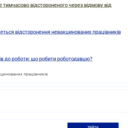
е тимчасово відстороненого через відмову від
меться відсторонення невакцинованих працівників
ів до роботи: що робити роботодавцю?
кцинованих працівників
увійти