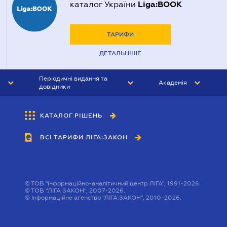
Liga:BOOK
каталог України
ТАРИФИ
ДЕТАЛЬНІШЕ
Періодичні видання та
Академія
довідники
ЮРИСТ&ЗАКОН
АКАДЕМІЯ ЛІГА:ЗАКОН
КАТАЛОГ РІШЕНЬ
БУХГАЛТЕР&ЗАКОН
ВСІ ТАРИФИ ЛІГА:ЗАКОН
ВІСНИК МСФЗ
ІНТЕРБУХ
ОСОБИСТИЙ ЕКСПЕРТ
©
ТОВ "інформаційно-аналітичний центр ЛІГА", 1991-2026.
©
ТОВ "ЛІГА ЗАКОН", 2007-2026.
©
Інформаційне агенство "ЛІГА:ЗАКОН", 2010-2026.