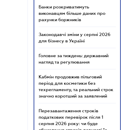
Банки розкриватимуть
виконавцям більше даних про
рахунки боржників
Законодавчі зміни у серпні 2026
для бізнесу в Україні
Головне за тиждень: державний
нагляд та регулювання
Кабмін продовжив пільговий
період для косметики без
техрегламенту, та реальний строк
значно коротший за заявлений
Перезавантаження строків
податкових перевірок після 1
серпня 2026 року: чи буде
обчислення строків давності "з