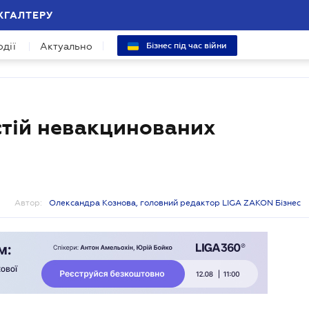
ХГАЛТЕРУ
одії
Актуально
Бізнес під час війни
тій невакцинованих
Автор:
Олександра Кознова, головний редактор LIGA ZAKON Бізнес