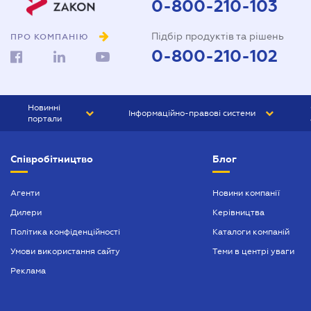
0-800-210-103
Підбір продуктів та рішень
ПРО КОМПАНІЮ
0-800-210-102
Новинні
Інформаційно-правові системи
портали
ЮРЛІГА
Право України
Співробітництво
Блог
БІЗНЕС
ГРАНД
БУХГАЛТЕР.ua
ПРАЙМ
Агенти
Новини компанії
Дилери
Керівництва
БУХГАЛТЕР ПРОФ
Політика конфіденційності
Каталоги компаній
ЮРИСТ ПРОФ
Умови використання сайту
Теми в центрі уваги
ЮРИСТ
Реклама
ПІДПРИЄМЕЦЬ