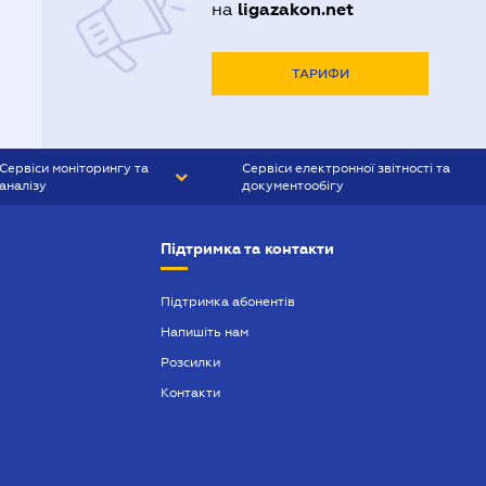
ligazakon.net
на
ТАРИФИ
Сервіси моніторингу та
Сервіси електронної звітності та
аналізу
документообігу
CONTR AGENT
Liga:REPORT
Підтримка та контакти
SMS-МАЯК
VERDICTUM
Підтримка абонентів
Напишіть нам
SEMANTRUM
Розсилки
SMS-МАЯК ІПОТЕКА
Контакти