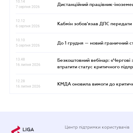
10.14
Дистанційний працівник-іноземе
7 серпня 2026
12.12
Кабмін зобов'язав ДПС передати 
6 серпня 2026
10.10
До 1 грудня — новий граничний с
5 серпня 2026
13.48
Безкоштовний вебінар: «Чергові з
16 липня 2026
втратити статус критичного підп
12.28
КМДА оновила вимоги до критичн
16 липня 2026
Центр підтримки користувачів