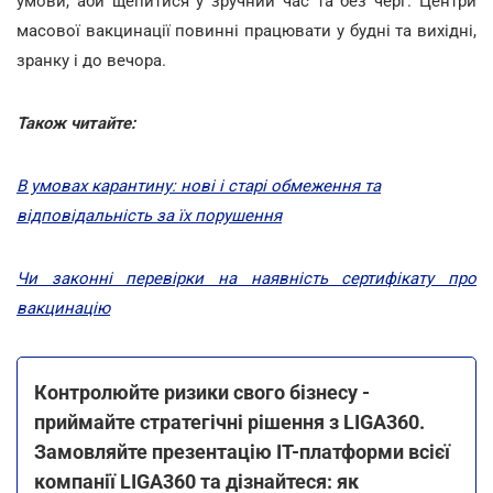
умови, аби щепитися у зручний час та без черг. Центри
масової вакцинації повинні працювати у будні та вихідні,
зранку і до вечора.
Також читайте:
В умовах карантину: нові і старі обмеження та
відповідальність за їх порушення
Чи законні перевірки на наявність сертифікату про
вакцинацію
Контролюйте ризики свого бізнесу -
приймайте стратегічні рішення з LIGA360.
Замовляйте презентацію IT-платформи всієї
компанії LIGA360 та дізнайтеся: як