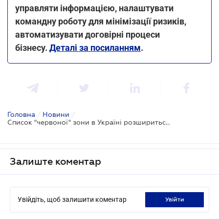
управляти інформацією, налаштувати
командну роботу для мінімізації ризиків,
автоматизувати договірні процеси
бізнесу.
Деталі за посиланням
.
Головна
/
Новини
/
Список "червоної" зони в Україні розшириться з 12 листопада: яка область до неї увійде
Залиште коментар
Увійдіть, щоб залишити коментар
увійти