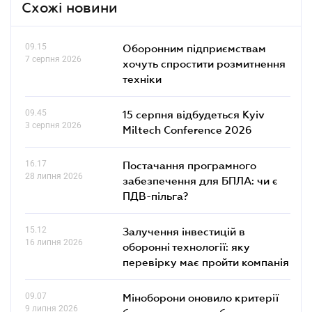
Схожі новини
09.15
Оборонним підприємствам
7 серпня 2026
хочуть спростити розмитнення
техніки
09.45
15 серпня відбудеться Kyiv
3 серпня 2026
Miltech Conference 2026
16.17
Постачання програмного
28 липня 2026
забезпечення для БПЛА: чи є
ПДВ-пільга?
15.12
Залучення інвестицій в
16 липня 2026
оборонні технології: яку
перевірку має пройти компанія
09.07
Міноборони оновило критерії
9 липня 2026