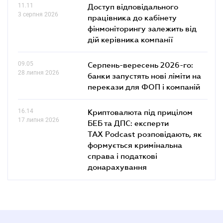
11.11
Доступ відповідального
3 серпня 2026
працівника до кабінету
фінмоніторингу залежить від
дій керівника компанії
09.05
Серпень-вересень 2026-го:
28 липня 2026
банки запустять нові ліміти на
перекази для ФОП і компаній
16.14
Криптовалюта під прицілом
17 липня 2026
БЕБ та ДПС: експерти
TAX Podcast розповідають, як
формується кримінальна
справа і податкові
донарахування