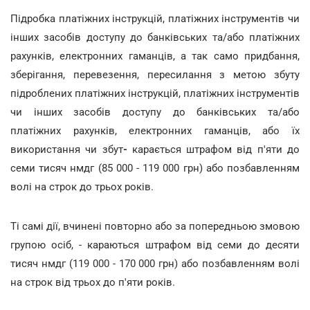
Підробка
платіжних інструкцій, платіжних інструментів чи
інших засобів доступу до банківських та/або платіжних
рахунків, електронних гаманців, а так само придбання,
зберігання, перевезення, пересилання з метою збуту
підроблених платіжних інструкцій, платіжних інструментів
чи інших засобів доступу до банківських та/або
платіжних рахунків, електронних гаманців,
або їх
використання чи збут
-
карається штрафом від
п'яти до
семи тисяч нмдг (85 000 - 119 000 грн) або позбавленням
волі на строк до трьох років.
Ті самі дії, вчинені повторно або за попередньою змовою
групою осіб, - караються штрафом
від семи до десяти
тисяч нмдг (119 000 - 170 000 грн) або позбавленням волі
на строк від трьох до п'яти років.