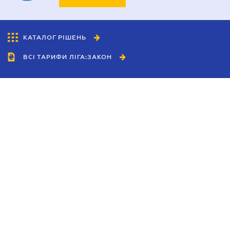
КАТАЛОГ РІШЕНЬ
ВСІ ТАРИФИ ЛІГА:ЗАКОН
Співробітництво
Агенти
Дилери
Політика конфіденційності
Умови використання сайту
Реклама
Блог
Новини компанії
Керівництва